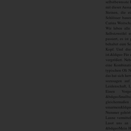
selbstbewusste 
mit dieser Auss
Steinen, die 
Schlösser baue
Carina Woitscha
Wir leben alle
Selbstzweifel
passiert, es is
behaltet eure S
Kopf. Und die
ist.&ldquo Für
vergrößert. Ne
eine Kombinati
typischen Oli 
das hat sich he
sozusagen auf
Leidenschaft, 
Einen Vorge
&bdquoSmallt
gleichermaße
umarmen&ldquo 
Nummer gehört 
Laune vermitte
Lasst uns an 
&bdquoMein Her