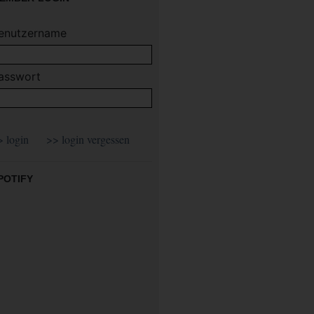
enutzername
asswort
POTIFY