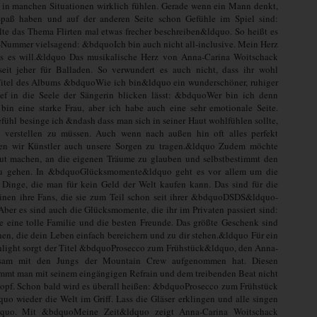
 in manchen Situationen wirklich fühlen. Gerade wenn ein Mann denkt,
paß haben und auf der anderen Seite schon Gefühle im Spiel sind:
e das Thema Flirten mal etwas frecher beschreiben&ldquo. So heißt es
Nummer vielsagend: &bdquoIch bin auch nicht all-inclusive. Mein Herz
s es will.&ldquo Das musikalische Herz von Anna-Carina Woitschack
seit jeher für Balladen. So verwundert es auch nicht, dass ihr wohl
 Titel des Albums &bdquoWie ich bin&ldquo ein wunderschöner, ruhiger
tief in die Seele der Sängerin blicken lässt: &bdquoWer bin ich denn
 bin eine starke Frau, aber ich habe auch eine sehr emotionale Seite.
fühl besinge ich &ndash dass man sich in seiner Haut wohlfühlen sollte,
 verstellen zu müssen. Auch wenn nach außen hin oft alles perfekt
ben wir Künstler auch unsere Sorgen zu tragen.&ldquo Zudem möchte
t machen, an die eigenen Träume zu glauben und selbstbestimmt den
u gehen. In &bdquoGlücksmomente&ldquo geht es vor allem um die
Dinge, die man für kein Geld der Welt kaufen kann. Das sind für die
inen ihre Fans, die sie zum Teil schon seit ihrer &bdquoDSDS&ldquo-
 Aber es sind auch die Glücksmomente, die ihr im Privaten passiert sind:
 eine tolle Familie und die besten Freunde. Das größte Geschenk sind
en, die dein Leben einfach bereichern und zu dir stehen.&ldquo Für ein
hlight sorgt der Titel &bdquoProsecco zum Frühstück&ldquo, den Anna-
sam mit den Jungs der Mountain Crew aufgenommen hat. Diesen
mmt man mit seinem eingängigen Refrain und dem treibenden Beat nicht
opf. Schon bald wird es überall heißen: &bdquoProsecco zum Frühstück
uo wieder die Welt im Griff. Lass die Gläser erklingen und alle singen
dquo. Mit &bdquoMeine Zeit&ldquo zeigt Anna-Carina Woitschack