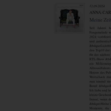
12.09.2024
ANNA-CAR
Meine Zei
Seit Jahren b
Fangemeinde wä
2024 veröffent
und authentisc
&bdquoLichtbli
den Top10 der 
für das nächste
RTL-Show &bdq
ein Millionen
Allroundtalents 
Herzen des Pub
Woitschack ih
man einmal meh
Beruf: &bdquoFü
Ich liebe und l
kleine Geschenk
freuen, wenn d
&bdquoMeine Ze
Momente, die 