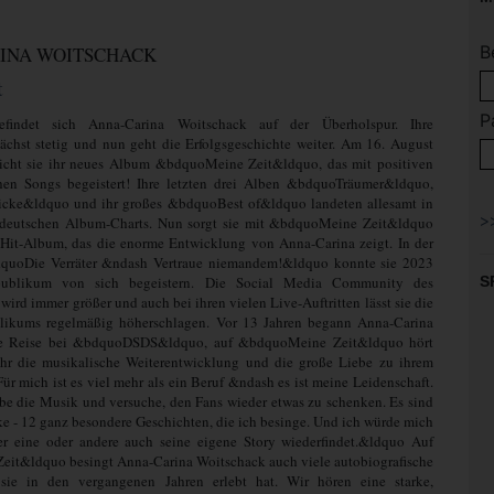
B
INA WOITSCHACK
t
P
efindet sich Anna-Carina Woitschack auf der Überholspur. Ihre
chst stetig und nun geht die Erfolgsgeschichte weiter. Am 16. August
licht sie ihr neues Album &bdquoMeine Zeit&ldquo, das mit positiven
hen Songs begeistert! Ihre letzten drei Alben &bdquoTräumer&ldquo,
cke&ldquo und ihr großes &bdquoBest of&ldquo landeten allesamt in
deutschen Album-Charts. Nun sorgt sie mit &bdquoMeine Zeit&ldquo
 Hit-Album, das die enorme Entwicklung von Anna-Carina zeigt. In der
uoDie Verräter &ndash Vertraue niemandem!&ldquo konnte sie 2023
publikum von sich begeistern. Die Social Media Community des
S
wird immer größer und auch bei ihren vielen Live-Auftritten lässt sie die
likums regelmäßig höherschlagen. Vor 13 Jahren begann Anna-Carina
re Reise bei &bdquoDSDS&ldquo, auf &bdquoMeine Zeit&ldquo hört
r die musikalische Weiterentwicklung und die große Liebe zu ihrem
r mich ist es viel mehr als ein Beruf &ndash es ist meine Leidenschaft.
ebe die Musik und versuche, den Fans wieder etwas zu schenken. Es sind
e - 12 ganz besondere Geschichten, die ich besinge. Und ich würde mich
er eine oder andere auch seine eigene Story wiederfindet.&ldquo Auf
it&ldquo besingt Anna-Carina Woitschack auch viele autobiografische
sie in den vergangenen Jahren erlebt hat. Wir hören eine starke,