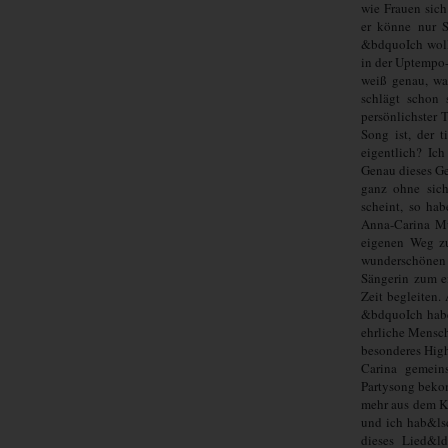
wie Frauen sich
er könne nur S
&bdquoIch wollt
in der Uptempo-
weiß genau, wa
schlägt schon 
persönlichster
Song ist, der 
eigentlich? Ich
Genau dieses Ge
ganz ohne sich
scheint, so ha
Anna-Carina Mu
eigenen Weg z
wunderschönen 
Sängerin zum e
Zeit begleiten.
&bdquoIch habe
ehrliche Mensch
besonderes Hig
Carina gemein
Partysong beko
mehr aus dem K
und ich hab&lsq
dieses Lied&l