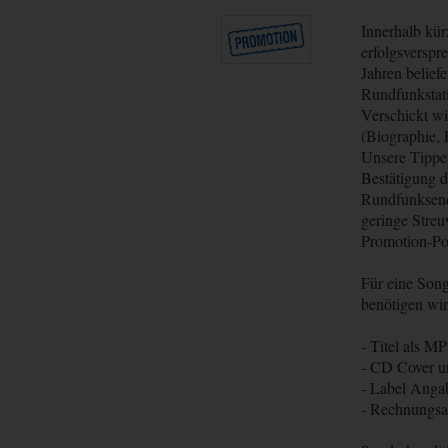
Innerhalb kür
erfolgsverspr
Jahren belief
Rundfunkstat
Verschickt wi
(Biographie, 
Unsere Tippe
Bestätigung d
Rundfunksende
geringe Streu
Promotion-Poo
Für eine Son
benötigen wir
- Titel als M
- CD Cover u
- Label Anga
- Rechnungsan