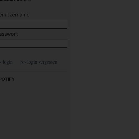
enutzername
asswort
POTIFY