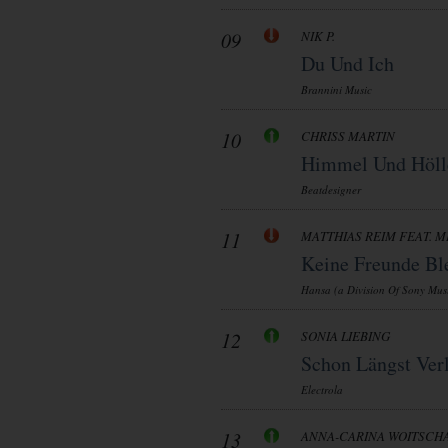
09
NIK P.
Du Und Ich
Brannini Music
10
CHRISS MARTIN
Himmel Und Höll
Beatdesigner
11
MATTHIAS REIM FEAT. M
Keine Freunde Bl
Hansa (a Division Of Sony Musi
12
SONIA LIEBING
Schon Längst Verl
Electrola
13
ANNA-CARINA WOITSCH