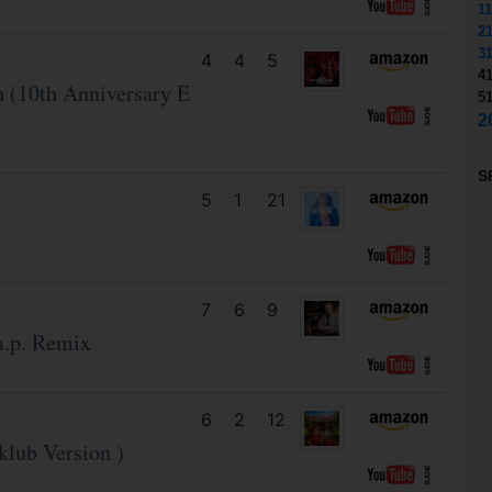
11
2
3
4
4
5
4
h (10th Anniversary E
5
2
S
5
1
21
7
6
9
m.p. Remix
6
2
12
klub Version )