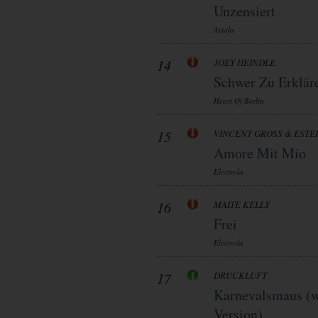
Unzensiert
Ariola
14
JOEY HEINDLE
Schwer Zu Erklär
Heart Of Berlin
15
VINCENT GROSS & ESTE
Amore Mit Mio
Electrola
16
MAITE KELLY
Frei
Electrola
17
DRUCKLUFT
Karnevalsmaus (w
Version)