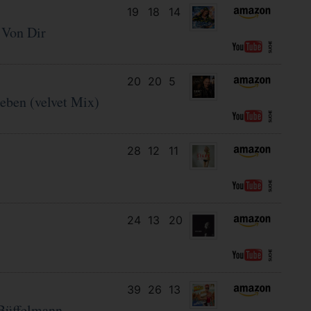
19
18
14
l Von Dir
20
20
5
eben (velvet Mix)
28
12
11
24
13
20
39
26
13
Büffelmann