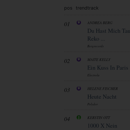
pos
trend
track
01
ANDREA BERG
Du Hast Mich Tau
Reko ...
Bergrecords
02
MAITE KELLY
Ein Kuss In Paris
Electrola
03
HELENE FISCHER
Heute Nacht
Polydor
04
KERSTIN OTT
1000 X Nein