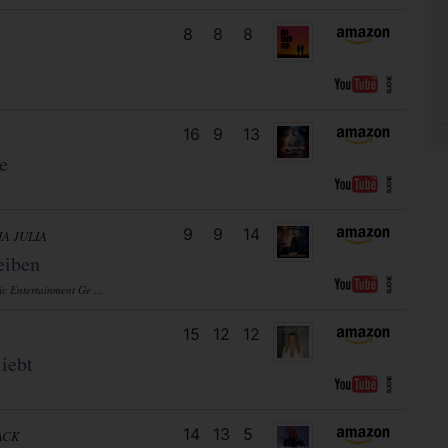
8
8
8
16
9
13
e
9
9
14
IA JULIA
eiben
c Entertainment Ge ...
15
12
12
iebt
14
13
5
ACK