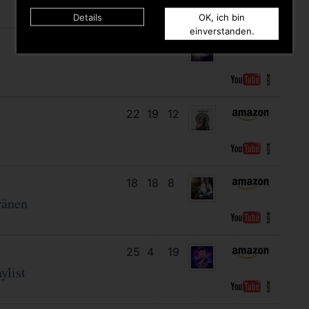
Details
OK, ich bin
einverstanden.
11
10
11
22
19
12
18
18
8
ränen
25
4
19
ylist