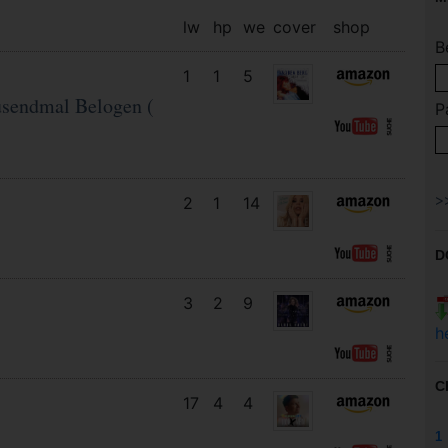
lw
hp
we
cover
shop
B
1
1
5
sendmal Belogen (
P
2
1
14
D
3
2
9
h
C
17
4
4
1