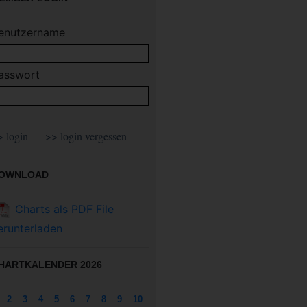
enutzername
asswort
OWNLOAD
Charts als PDF File
erunterladen
HARTKALENDER 2026
2
3
4
5
6
7
8
9
10