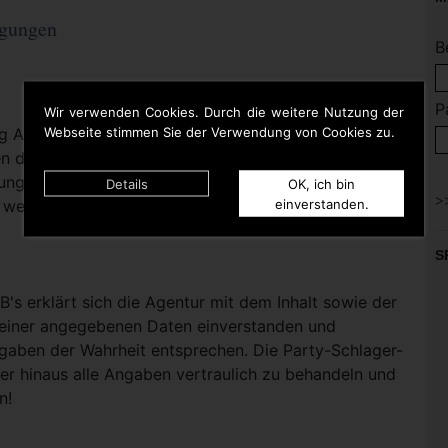
ngungen
B
P
Wir verwenden Cookies. Durch die weitere Nutzung der
Webseite stimmen Sie der Verwendung von Cookies zu.
ng Anmeldedaten die Zugangsdaten per E-Mail
 dürfen an dritte nicht weitergegeben werden und
dung angegebene Person bestimmt. Bei Bedarf stellt
Details
OK, ich bin
einverstanden.
r weitere Agentur-Mitarbeiter Zugangsdaten zu
S
B's erklärt sich die Agentur mit dem Inhalt sowie der
seiner angegebenen Daten einverstanden und
gaben der Wahrheit entsprechen. Die Party-Schlager-
ber hinaus alle Angaben vertraulich zu behandeln und
n!