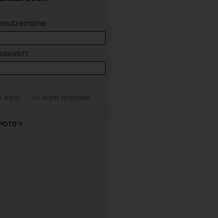
enutzername
asswort
POTIFY