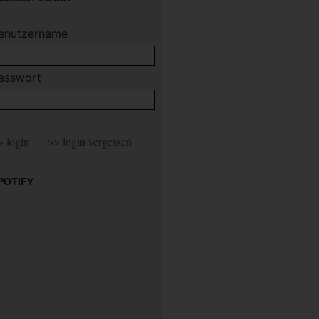
enutzername
asswort
POTIFY