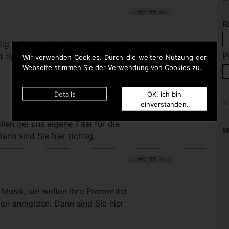
B
ßig in Clubs oder Discotheken auf
P
t tippen. Dann bist Du hier
Wir verwenden Cookies. Durch die weitere Nutzung der
Webseite stimmen Sie der Verwendung von Cookies zu.
Details
OK, ich bin
einverstanden.
llen bei uns eigene Titel für die
S
nn sind Sie hier richtig.
Musik, sie wollen Ihre Promotitel
pen anmelden. Dann sind Sie hier