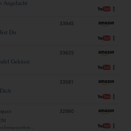
h Angelacht
33945
ist Du
33625
ufel Geküsst
33581
 Dich
32980
RMANN
cht
d Tonträgergesellscha ...