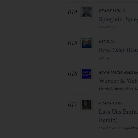
014
FRANK LUKAS
Spieglein, Spi
Meisel Music
015
FANTASY
Rosa Oder Blau
Telamo
016
ANNA-MARIA ZIMME
Wunder & Wah
Chartlight Musikverlags- Un
017
FRANK LARS
Lass Uns Einfa
Remix)
Meisel Music/ Monopol Ve