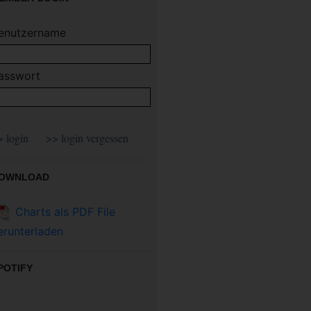
enutzername
asswort
OWNLOAD
Charts als PDF File
erunterladen
POTIFY