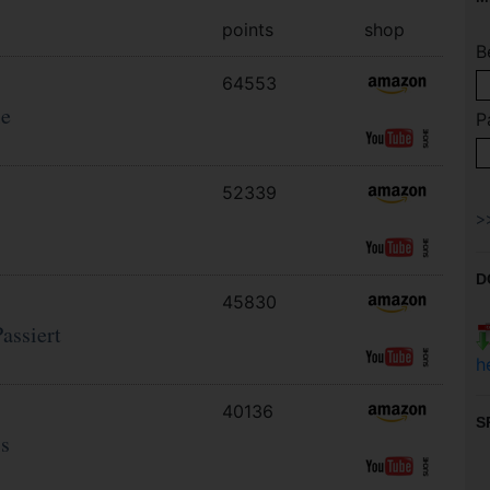
points
shop
B
64553
ie
P
52339
D
45830
Passiert
h
40136
S
s