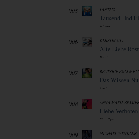
005
FANTASY
Tausend Und E
Telamo
006
KERSTIN OTT
Alte Liebe Rost
Polydor
007
BEATRICE EGLI & FL
Das Wissen Nu
Ariola
008
ANNA-MARIA ZIMME
Liebe Verboten
Chartlight
009
MICHAEL WENDLER