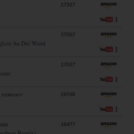
27327
27057
eglein An Der Wand
27027
ente
26746
& STEREOACT
26477
CHER
erzbeat Remix)