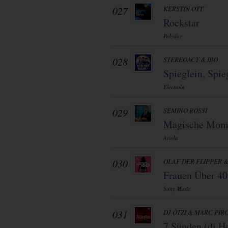
027
KERSTIN OTT
Rockstar
Polydor
028
STEREOACT & IBO
Spieglein, Spi
Electrola
029
SEMINO ROSSI
Magische Mom
Ariola
030
OLAF DER FLIPPER 
Frauen Über 40
Sony Music
031
DJ ÖTZI & MARC PIR
7 Sünden (dj H