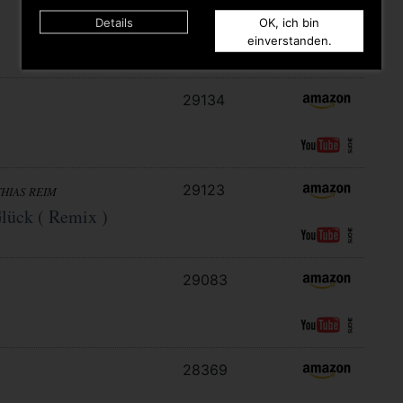
29743
Details
OK, ich bin
einverstanden.
29134
29123
HIAS REIM
lück ( Remix )
29083
28369