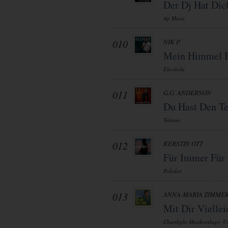
Der Dj Hat Dic
Ap Music
010
NIK P.
Mein Himmel B
Electrola
011
G.G. ANDERSON
Du Hast Den Te
Telamo
012
KERSTIN OTT
Für Immer Für
Polydor
013
ANNA-MARIA ZIMME
Mit Dir Viellei
Chartlight Musikverlags- Un