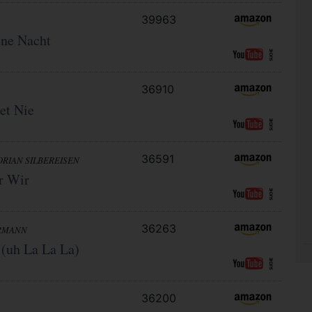
39963
ine Nacht
36910
et Nie
36591
ORIAN SILBEREISEN
r Wir
36263
RMANN
 (uh La La La)
36200