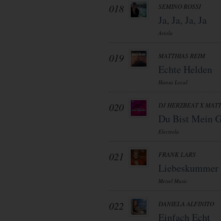
018
SEMINO ROSSI
Ja, Ja, Ja, Ja
Ariola
019
MATTHIAS REIM
Echte Helden
Hansa Local
020
DJ HERZBEAT X MATT
Du Bist Mein G
Electrola
021
FRANK LARS
Liebeskummer
Meisel Music
022
DANIELA ALFINITO
Einfach Echt