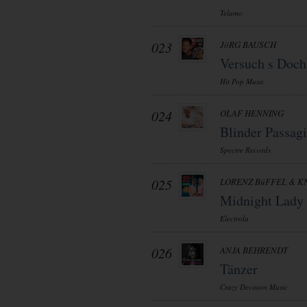
Telamo
023
JöRG BAUSCH
Versuch s Doch
Hit Pop Music
024
OLAF HENNING
Blinder Passagi
Spectre Records
025
LORENZ BüFFEL & K
Midnight Lady
Electrola
026
ANJA BEHRENDT
Tänzer
Crazy Devision Music