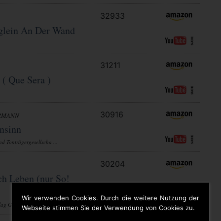
32933
eglein An Der Wand
31211
 ( Que Sera )
30916
RMANN
nsinn
d Tonträgergesellscha ...
30204
ch Leben (nur So!
Wir verwenden Cookies. Durch die weitere Nutzung der
rlag Gmbh
Webseite stimmen Sie der Verwendung von Cookies zu.