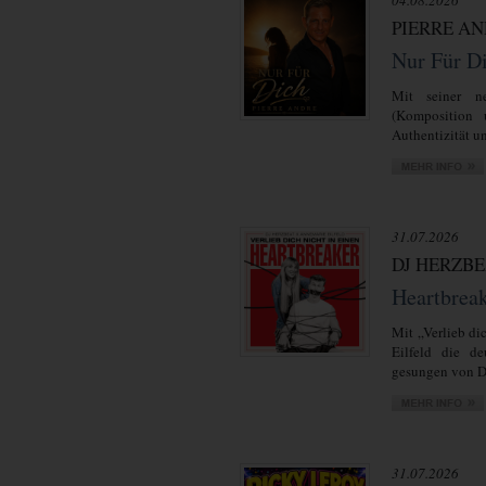
04.08.2026
PIERRE A
Nur Für D
Mit seiner ne
(Komposition 
Authentizität un
31.07.2026
DJ HERZBE
Heartbrea
Mit „Verlieb di
Eilfeld die de
gesungen von D
31.07.2026