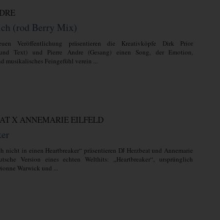
NDRE
ich (rod Berry Mix)
uen Veröffentlichung präsentieren die Kreativköpfe Dirk Prior
und Text) und Pierre Andre (Gesang) einen Song, der Emotion,
d musikalisches Feingefühl verein ...
AT X ANNEMARIE EILFELD
ker
ch nicht in einen Heartbreaker“ präsentieren DJ Herzbeat und Annemarie
utsche Version eines echten Welthits: „Heartbreaker“, ursprünglich
ionne Warwick und ...