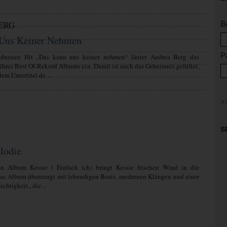
B
ERG
Uns Keiner Nehmen
P
ndneuen Hit „Das kann uns keiner nehmen“ läutet Andrea Berg das
 ihres Best Of-Rekord Albums ein. Damit ist auch das Geheimnis gelüftet,
em Untertitel de ...
S
lodie
n Album Kessie ( Einfach ich) bringt Kessie frischen Wind in die
Das Album überzeugt mit lebendigen Beats, modernen Klängen und einer
chtigkeit., die ...