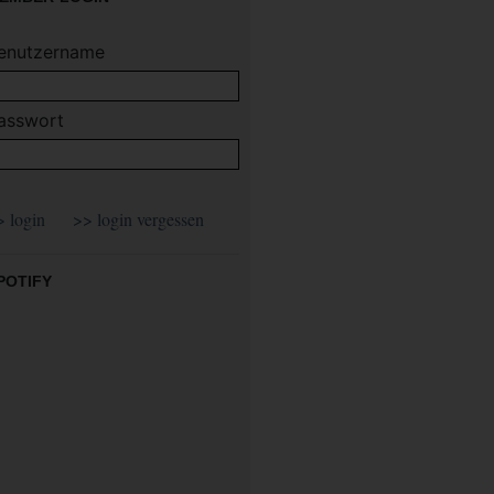
enutzername
asswort
POTIFY