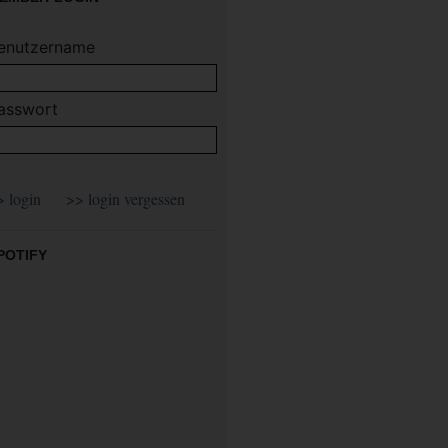
enutzername
asswort
POTIFY