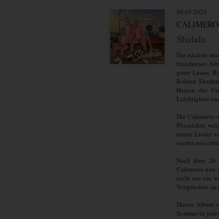
08.05.2024
CALIMERO
Shalala
Das nächste mus
brandneues Albu
guter Laune, Re
Roland Eberhar
Herzen der Fa
Leichtigkeit und
Die Calimeros 
Pössnicker, wel
neuen Lieder ve
wieder neu erfi
Nach über 20 
Calimeros nun 
nicht nur ein w
Versprechen an 
Dieses Album v
Sommer in jedes