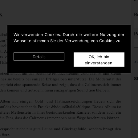
B
S
P
ikalische Abenteuer mit den Calimeros beginnt! Am 10.05.2024 wird ihr
Wir verwenden Cookies. Durch die weitere Nutzung der
m "Shalala" veröffentlicht und verspricht 14 erfrischende Songs voller
Webseite stimmen Sie der Verwendung von Cookies zu.
iselust, Sommer und Liebe. Das charmante Schlagertrio, bestehend aus
t, Andy Rynert und Andy Steiner, hat sich einen festen Platz in den
ns erobert und präsentiert nun eine Sammlung von Liedern voller
Details
OK, ich bin
 Einzigartigkeit.
einverstanden.
setzen erneut auf das bewährte Produzentenduo Gerd Jakobs und Stefan
ches sie bereits bei einigen Erfolgsalben unterstütze. Die Modernität der
S
rspricht eine spannende Reise und zeigt, dass die Calimeros sich immer
nden können und trotzdem ihrem einzigartigen Sound treu bleiben.
Alben mit einigen Gold- und Platinauszeichnungen freuen sich die
auf das bevorstehende Projekt &bdquoShalala&ldquo. Dieses Album ist
eiterer Meilenstein in ihrer beeindruckenden Karriere, sondern auch ein
die Fans, dass die Calimeros immer noch neue Wege beschreiten können.
erspricht nicht nur gute Laune und Glücksgefühle, sondern bringt den
 Herz.