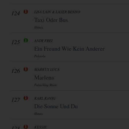
124
LISA LAIN & LASER BENNO
Taxi Oder Bus
Hitmix
125
ANDY FREI
Ein Freund Wie Kein Anderer
Polyrola
126
MARKUS LUCA
Marlena
Pulsschlag Music
127
KARL KöNIG
Die Sonne Und Du
Hitmix
128
KESSIE