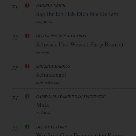
71
DANIELA URICH
Sag Ihr Ich Hab Dich Nie Geliebt
Enef Media
72
OLIVER POCHER & DJ ARON
Schwarz Und Weiss ( Party Remix)
Electrola
73
SPITZBUA MARKUS
Schutzengel
Lechner Records
74
GABBY X PLAYAMIKE X DJ SVENTASTIC
Maja
Wird Wild
75
DEEJAY PEZI BäR
Wir Sind Gute Freunde (dpb Remix