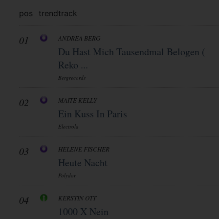
pos
trend
track
01
ANDREA BERG
Du Hast Mich Tausendmal Belogen (
Reko ...
Bergrecords
02
MAITE KELLY
Ein Kuss In Paris
Electrola
03
HELENE FISCHER
Heute Nacht
Polydor
04
KERSTIN OTT
1000 X Nein