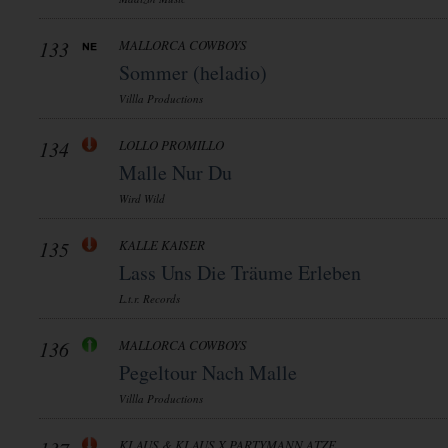
133
MALLORCA COWBOYS
Sommer (heladio)
Villla Productions
134
LOLLO PROMILLO
Malle Nur Du
Wird Wild
135
KALLE KAISER
Lass Uns Die Träume Erleben
L.t.r. Records
136
MALLORCA COWBOYS
Pegeltour Nach Malle
Villla Productions
KLAUS & KLAUS X PARTYMANN ATZE