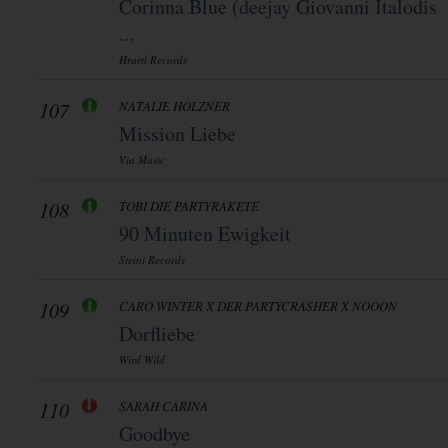
Corinna Blue (deejay Giovanni Italodis
...
Hrartl Records
107
NATALIE HOLZNER
Mission Liebe
Via Music
108
TOBI DIE PARTYRAKETE
90 Minuten Ewigkeit
Steini Records
109
CARO WINTER X DER PARTYCRASHER X NOOON
Dorfliebe
Wird Wild
110
SARAH CARINA
Goodbye