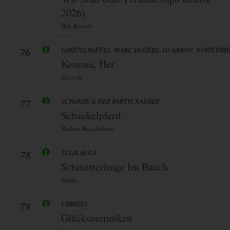
2026)
Dpb Records
76
LORENZ BüFFEL, MARC EGGERS, DJ AARON, NOISETIM
Komma, Her
Electrola
77
SCHüRZE & DER PARTYCRASHER
Schaukelpferd
Madizin Music/believe
78
JULIA HOLZ
Schmetterlinge Im Bauch
Hitmix
79
CHRISSY
Glücksbetrunken