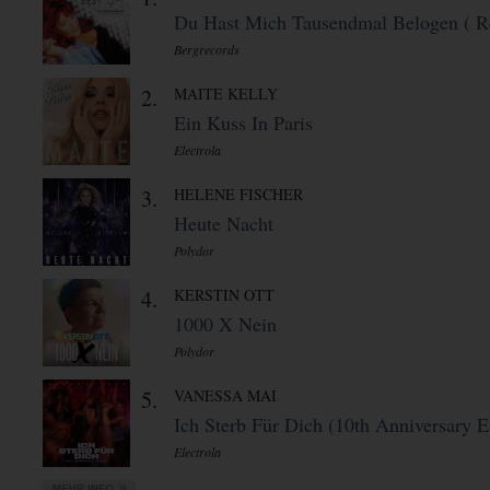
Du Hast Mich Tausendmal Belogen ( Re
Bergrecords
2.
MAITE KELLY
Ein Kuss In Paris
Electrola
3.
HELENE FISCHER
Heute Nacht
Polydor
4.
KERSTIN OTT
1000 X Nein
Polydor
5.
VANESSA MAI
Ich Sterb Für Dich (10th Anniversary E 
Electrola