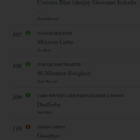
Corinna Blue (deejay Giovanni Italodis
...
Hrartl Records
107
NATALIE HOLZNER
Mission Liebe
Via Music
108
TOBI DIE PARTYRAKETE
90 Minuten Ewigkeit
Steini Records
109
CARO WINTER X DER PARTYCRASHER X NOOON
Dorfliebe
Wird Wild
110
SARAH CARINA
Goodbye