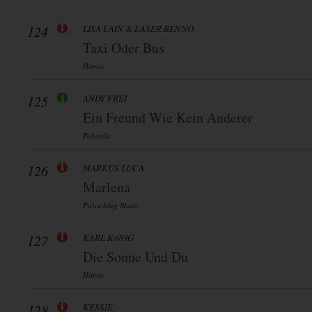
124
LISA LAIN & LASER BENNO
Taxi Oder Bus
Hitmix
125
ANDY FREI
Ein Freund Wie Kein Anderer
Polyrola
126
MARKUS LUCA
Marlena
Pulsschlag Music
127
KARL KöNIG
Die Sonne Und Du
Hitmix
128
KESSIE