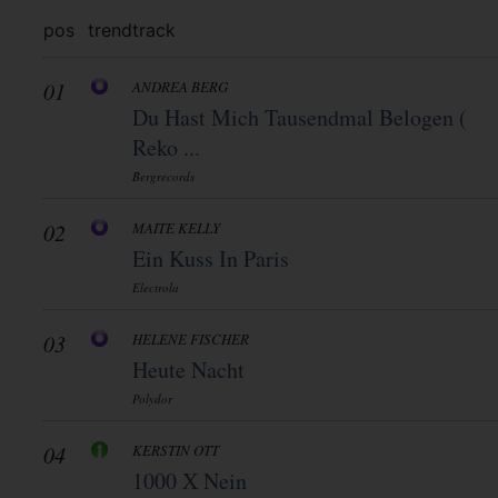
pos
trend
track
01
ANDREA BERG
Du Hast Mich Tausendmal Belogen (
Reko ...
Bergrecords
02
MAITE KELLY
Ein Kuss In Paris
Electrola
03
HELENE FISCHER
Heute Nacht
Polydor
04
KERSTIN OTT
1000 X Nein