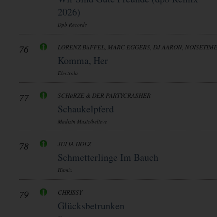
2026)
Dpb Records
76
LORENZ BüFFEL, MARC EGGERS, DJ AARON, NOISETIM
Komma, Her
Electrola
77
SCHüRZE & DER PARTYCRASHER
Schaukelpferd
Madizin Music/believe
78
JULIA HOLZ
Schmetterlinge Im Bauch
Hitmix
79
CHRISSY
Glücksbetrunken