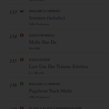
133
MALLORCA COWBOYS
Sommer (heladio)
Villla Productions
134
LOLLO PROMILLO
Malle Nur Du
Wird Wild
135
KALLE KAISER
Lass Uns Die Träume Erleben
L.t.r. Records
136
MALLORCA COWBOYS
Pegeltour Nach Malle
Villla Productions
KLAUS & KLAUS X PARTYMANN ATZE