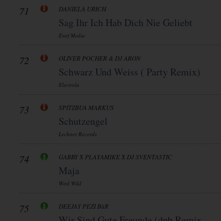
71
DANIELA URICH
Sag Ihr Ich Hab Dich Nie Geliebt
Enef Media
72
OLIVER POCHER & DJ ARON
Schwarz Und Weiss ( Party Remix)
Electrola
73
SPITZBUA MARKUS
Schutzengel
Lechner Records
74
GABBY X PLAYAMIKE X DJ SVENTASTIC
Maja
Wird Wild
75
DEEJAY PEZI BäR
Wir Sind Gute Freunde (dpb Remix