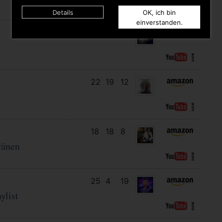
Details
OK, ich bin
einverstanden.
11
10
11
22
19
12
18
18
8
ränen
25
4
19
ylist