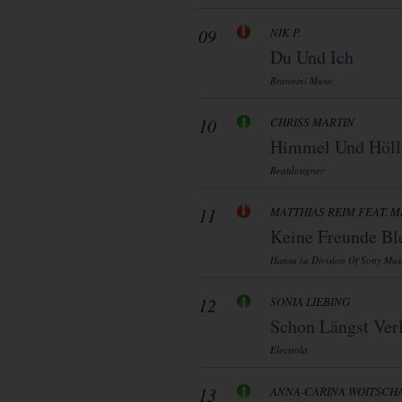
09
NIK P.
Du Und Ich
Brannini Music
10
CHRISS MARTIN
Himmel Und Höll
Beatdesigner
11
MATTHIAS REIM FEAT. M
Keine Freunde Bl
Hansa (a Division Of Sony Musi
12
SONIA LIEBING
Schon Längst Verl
Electrola
13
ANNA-CARINA WOITSCH