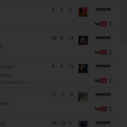
8
8
8
16
9
13
e
9
9
14
IA JULIA
eiben
c Entertainment Ge ...
15
12
12
iebt
14
13
5
ACK