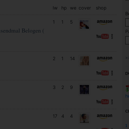
lw
hp
we
cover
shop
B
1
1
5
sendmal Belogen (
P
2
1
14
D
3
2
9
h
C
17
4
4
1