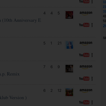
11
2
3
4
4
5
4
h (10th Anniversary E
5
2
S
5
1
21
7
6
9
m.p. Remix
6
2
12
klub Version )