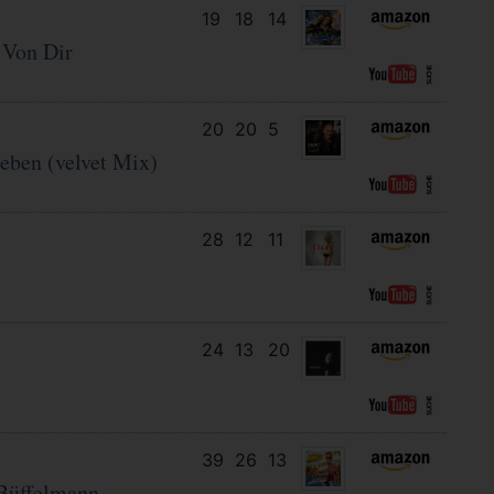
19
18
14
l Von Dir
20
20
5
eben (velvet Mix)
28
12
11
24
13
20
39
26
13
Büffelmann