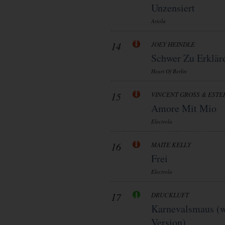
Unzensiert
Ariola
14
JOEY HEINDLE
Schwer Zu Erklär
Heart Of Berlin
15
VINCENT GROSS & ESTE
Amore Mit Mio
Electrola
16
MAITE KELLY
Frei
Electrola
17
DRUCKLUFT
Karnevalsmaus (w
Version)