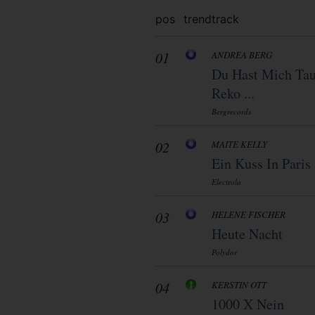
pos
trend
track
01
ANDREA BERG
Du Hast Mich Tau
Reko ...
Bergrecords
02
MAITE KELLY
Ein Kuss In Paris
Electrola
03
HELENE FISCHER
Heute Nacht
Polydor
04
KERSTIN OTT
1000 X Nein