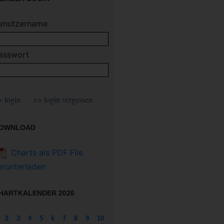
enutzername
asswort
OWNLOAD
Charts als PDF File
erunterladen
HARTKALENDER 2026
2
3
4
5
6
7
8
9
10