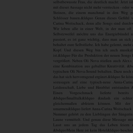
selbstbewusste Frau, die deutlich macht: Jetzt i
mit dieser Aussage nicht mehr verstecken - oder 
Steinen, die einem manchmal in den Weg g
Schlösser bauen.&ldquo Genau dieses Gefühl 
Carina Woitschack, denn alle Songs sind durchw
Wir leben alle in einer Welt, in der man oft
Selbstzweifel möchte uns das Energiebündel
passiert, es ist ganz wichtig, dass man an sich
behaltet eure Selbstliebe. Ich habe gelernt, mehr
Kopf. Und diesen Weg bin ich auch musikali
ist.&ldquo Für die Produktion der neuen Songs
vergrößert. Neben Oli Nova stießen auch Alexs
eine Kombination aus geballter Kreativität. &
typischen Oli Nova-Sound behalten. Dazu noch 
das hat sich hervorragend ergänzt.&ldquo So kö
sozusagen auf eine typisch-neue Anna-Carin
Leidenschaft, Liebe und Herzblut entstanden 
Einen Vorgeschmack lieferte bereits
&bdquoSmalltalk&ldquo &ndash ein echte
gleichermaßen abfeiern können. Mit der
umarmen&ldquo liefert Anna-Carina Woitschack 
Nummer gehört zu den Lieblingen der Sängerin,
Laune vermittelt. Und genau diese Message möc
Lasst uns an jedem Tag das Leben feiern 
&bdquoMein Herz ist kein Hotel&ldquo beschrei