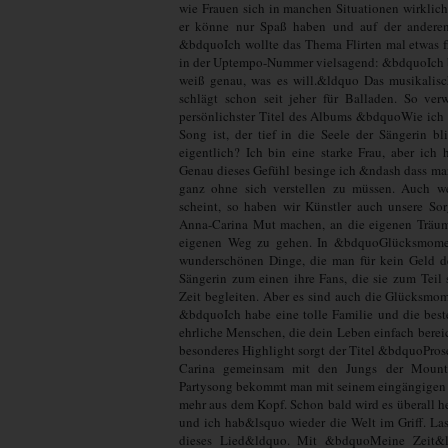
wie Frauen sich in manchen Situationen wirklic
er könne nur Spaß haben und auf der anderen
&bdquoIch wollte das Thema Flirten mal etwas f
in der Uptempo-Nummer vielsagend: &bdquoIch bi
weiß genau, was es will.&ldquo Das musikalis
schlägt schon seit jeher für Balladen. So ver
persönlichster Titel des Albums &bdquoWie ich
Song ist, der tief in die Seele der Sängerin 
eigentlich? Ich bin eine starke Frau, aber ich 
Genau dieses Gefühl besinge ich &ndash dass man 
ganz ohne sich verstellen zu müssen. Auch we
scheint, so haben wir Künstler auch unsere S
Anna-Carina Mut machen, an die eigenen Träum
eigenen Weg zu gehen. In &bdquoGlücksmomen
wunderschönen Dinge, die man für kein Geld de
Sängerin zum einen ihre Fans, die sie zum Tei
Zeit begleiten. Aber es sind auch die Glücksmome
&bdquoIch habe eine tolle Familie und die bes
ehrliche Menschen, die dein Leben einfach berei
besonderes Highlight sorgt der Titel &bdquoPr
Carina gemeinsam mit den Jungs der Mount
Partysong bekommt man mit seinem eingängigen 
mehr aus dem Kopf. Schon bald wird es überall
und ich hab&lsquo wieder die Welt im Griff. Las
dieses Lied&ldquo. Mit &bdquoMeine Zeit&l