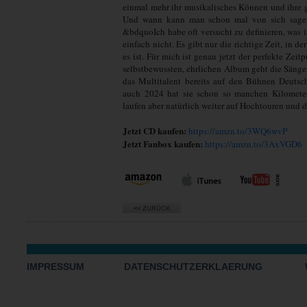
einmal mehr ihr musikalisches Können und ihre 
Und wann kann man schon mal von sich sagen:
&bdquoIch habe oft versucht zu definieren, was i
einfach nicht. Es gibt nur die richtige Zeit, in der
es ist. Für mich ist genau jetzt der perfekte Ze
selbstbewussten, ehrlichen Album geht die Sänge
das Multitalent bereits auf den Bühnen Deutsc
auch 2024 hat sie schon so manchen Kilometer
laufen aber natürlich weiter auf Hochtouren und d
Jetzt CD kaufen:
https://amzn.to/3WQ6wvP
Jetzt Fanbox kaufen:
https://amzn.to/3AxVGD6
IMPRESSUM
DATENSCHUTZERKLAERUNG