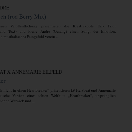
NDRE
ich (rod Berry Mix)
uen Veröffentlichung präsentieren die Kreativköpfe Dirk Prior
und Text) und Pierre Andre (Gesang) einen Song, der Emotion,
d musikalisches Feingefühl verein ...
AT X ANNEMARIE EILFELD
ker
ch nicht in einen Heartbreaker“ präsentieren DJ Herzbeat und Annemarie
utsche Version eines echten Welthits: „Heartbreaker“, ursprünglich
ionne Warwick und ...