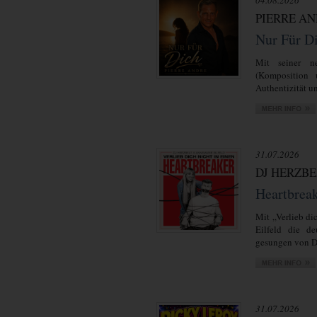
04.08.2026
PIERRE A
Nur Für D
Mit seiner ne
(Komposition 
Authentizität un
31.07.2026
DJ HERZBE
Heartbrea
Mit „Verlieb di
Eilfeld die de
gesungen von D
31.07.2026