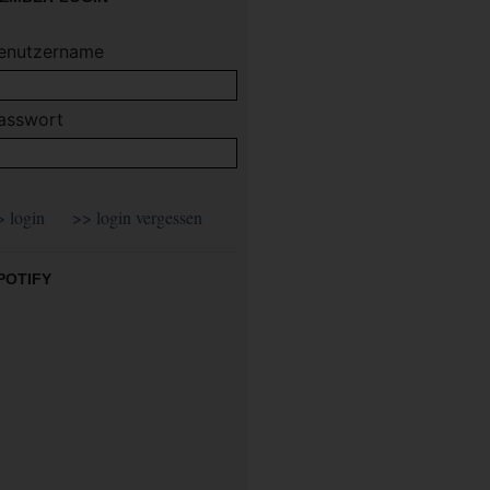
enutzername
asswort
POTIFY