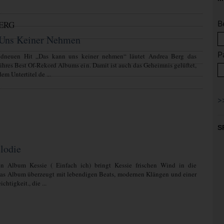
B
ERG
Uns Keiner Nehmen
P
ndneuen Hit „Das kann uns keiner nehmen“ läutet Andrea Berg das
 ihres Best Of-Rekord Albums ein. Damit ist auch das Geheimnis gelüftet,
em Untertitel de ...
S
lodie
n Album Kessie ( Einfach ich) bringt Kessie frischen Wind in die
Das Album überzeugt mit lebendigen Beats, modernen Klängen und einer
chtigkeit., die ...