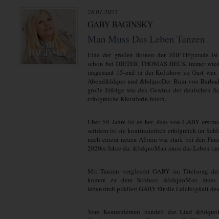
28.01.2022
GABY BAGINSKY
Man Muss Das Leben Tanzen
Eine der großen Ikonen der ZDF-Hitparade i
schon bei DIETER THOMAS HECK immer wieder 
insgesamt 15-mal in der Kultshow zu Gast wa
Abend&ldquo und &bdquoDer Rum von Barbados&
große Erfolge wie den Gewinn der deutschen Sch
erfolgreiche Künstlerin feiern.
Über 50 Jahre ist es her, dass von GABY erstm
seitdem ist sie kontinuierlich erfolgreich im Sc
nach einem neuen Album war stark bei den Fans 
2020er Jahre da: &bdquoMan muss das Leben ta
Mit Tänzen vergleicht GABY im Titelsong des
kommt zu dem Schluss: &bdquoMan muss d
lebensfroh plädiert GABY für die Leichtigkeit des
Vom Kennenlernen handelt das Lied &bdquo