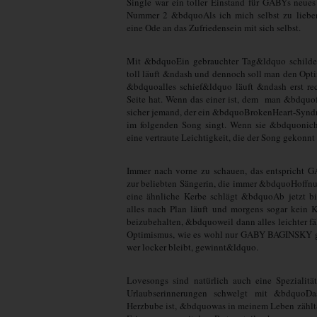
Single war ein toller Einstand für GABYs neue
Nummer 2 &bdquoAls ich mich selbst zu liebe
eine Ode an das Zufriedensein mit sich selbst.
Mit &bdquoEin gebrauchter Tag&ldquo schildert
toll läuft &ndash und dennoch soll man den Opti
&bdquoalles schief&ldquo läuft &ndash erst re
Seite hat. Wenn das einer ist, dem man &bdquofa
sicher jemand, der ein &bdquoBrokenHeart-Syn
im folgenden Song singt. Wenn sie &bdquonich
eine vertraute Leichtigkeit, die der Song gekonnt
Immer nach vorne zu schauen, das entspricht G
zur beliebten Sängerin, die immer &bdquoHoffnu
eine ähnliche Kerbe schlägt &bdquoAb jetzt b
alles nach Plan läuft und morgens sogar kein Ka
beizubehalten, &bdquoweil dann alles leichter f
Optimismus, wie es wohl nur GABY BAGINSKY g
wer locker bleibt, gewinnt&ldquo.
Lovesongs sind natürlich auch eine Spezialit
Urlaubserinnerungen schwelgt mit &bdquoD
Herzbube ist, &bdquowas in meinem Leben zähl