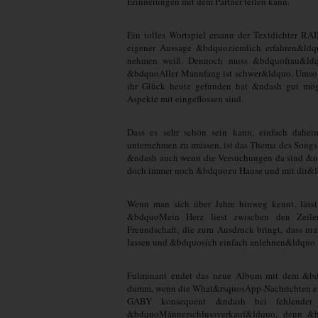
Erinnerungen mit dem Partner teilen kann.
Ein tolles Wortspiel ersann der Textdichter 
eigener Aussage &bdquoziemlich erfahren&ldq
nehmen weiß. Dennoch muss &bdquofrau&ldquo
&bdquoAller Mannfang ist schwer&ldquo. Umso glü
ihr Glück heute gefunden hat &ndash gut mögl
Aspekte mit eingeflossen sind.
Dass es sehr schön sein kann, einfach dahe
unternehmen zu müssen, ist das Thema des Song
&ndash auch wenn die Versuchungen da sind &nd
doch immer noch &bdquozu Hause und mit dir&l
Wenn man sich über Jahre hinweg kennt, lässt
&bdquoMein Herz liest zwischen den Zeil
Freundschaft, die zum Ausdruck bringt, dass ma
lassen und &bdquosich einfach anlehnen&ldquo 
Fulminant endet das neue Album mit dem &bd
dumm, wenn die What&rsquosApp-Nachrichten ein
GABY konsequent &ndash bei fehlender 
&bdquoMännerschlussverkauf&ldquo, denn &