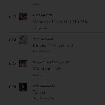
Telamo
023
JöRG BAUSCH
Versuch s Doch Mal Mit Mir
Hit Pop Music
024
OLAF HENNING
Blinder Passagier 2.0
Spectre Records
025
LORENZ BüFFEL & KNOSSI
Midnight Lady
Electrola
026
ANJA BEHRENDT
Tänzer
Crazy Devision Music