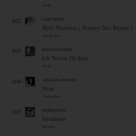
Ariola
102
LARS HEISE
Herz Verloren ( Torsten Dee Remix )
Jelfi Records
103
ROLAND KAISER
Ich Werde Da Sein
Ariola
104
ANGELIKA MARTIN
Stop
Foxdog Music
105
BIERKAPITäN
Irrenhaus
Electrola