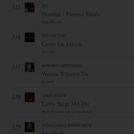
115
IVO
Skandal - Femme Fatale
Fiesta Records
116
FUN FACTORY
Come On Eileen
Nova Slay
117
HOWARD CARPENDALE
Wovon Träumst Du
Electrola
118
CHRIS WOLFF
Liebe Siegt Mit Dir
Music Television (special Marketing)
119
ANNA-CARINA WOITSCHACK
Smalltalk