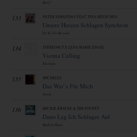
Herz7
133
PETER SEBASTIAN FEAT. TINA HEESCHEN
Unsere Herzen Schlagen Synchron
Toi Toi Toi Records
134
STEREOACT X LENA MARIE ENGEL
Vienna Calling
Electrola
135
MICHELLE
Das War`s Für Mich
Ariola
136
MICKIE KRAUSE & TIM TOUPET
Dann Leg Ich Schlager Auf
Madizin Music