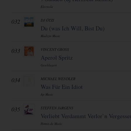
Electrola
032
DJ ÖTZI
Du (was Ich Will, Bist Du)
Madizin Music
033
VINCENT GROSS
Aperol Spritz
Geschlagert
034
MICHAEL WENDLER
Was Für Ein Idiot
Ap Music
035
STEFFEN JüRGENS
Verliebt Verdammt Verlor`n Vergesse
Hitmix.de Music