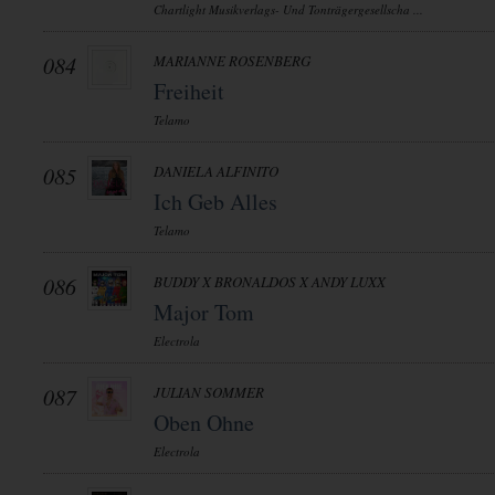
Chartlight Musikverlags- Und Tonträgergesellscha ...
084
MARIANNE ROSENBERG
Freiheit
Telamo
085
DANIELA ALFINITO
Ich Geb Alles
Telamo
086
BUDDY X BRONALDOS X ANDY LUXX
Major Tom
Electrola
087
JULIAN SOMMER
Oben Ohne
Electrola