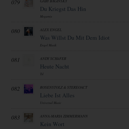
079
GABY BAGINSKY
Du Kriegst Das Hin
Megamix
080
ALEX ENGEL
Was Willst Du Mit Dem Idiot
Engel Musik
081
ANDY SCHäFER
Heute Nacht
Tsl
082
ROSENSTOLZ & STEREOACT
Liebe Ist Alles
Universal Music
083
ANNA-MARIA ZIMMERMANN
Kein Wort