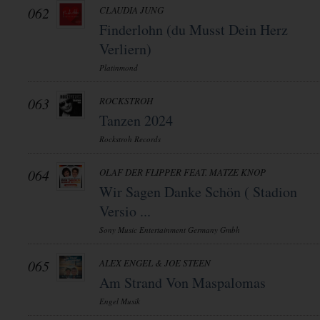
062
CLAUDIA JUNG
Finderlohn (du Musst Dein Herz
Verliern)
Platinmond
063
ROCKSTROH
Tanzen 2024
Rockstroh Records
064
OLAF DER FLIPPER FEAT. MATZE KNOP
Wir Sagen Danke Schön ( Stadion
Versio ...
Sony Music Entertainment Germany Gmbh
065
ALEX ENGEL & JOE STEEN
Am Strand Von Maspalomas
Engel Musik