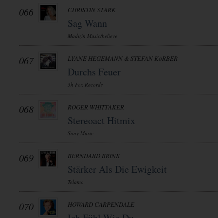
066
CHRISTIN STARK
Sag Wann
Madizin Music/believe
067
LYANE HEGEMANN & STEFAN KöRBER
Durchs Feuer
3h Fox Records
068
ROGER WHITTAKER
Stereoact Hitmix
Sony Music
069
BERNHARD BRINK
Stärker Als Die Ewigkeit
Telamo
070
HOWARD CARPENDALE
Ich Fühl Wie Du