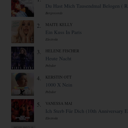
Du Hast Mich Tausendmal Belogen ( Re
Bergrecords
2.
MAITE KELLY
Ein Kuss In Paris
Electrola
3.
HELENE FISCHER
Heute Nacht
Polydor
4.
KERSTIN OTT
1000 X Nein
Polydor
5.
VANESSA MAI
Ich Sterb Für Dich (10th Anniversary E 
Electrola