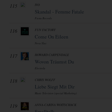
115
IVO
Skandal - Femme Fatale
Fiesta Records
116
FUN FACTORY
Come On Eileen
Nova Slay
117
HOWARD CARPENDALE
Wovon Träumst Du
Electrola
118
CHRIS WOLFF
Liebe Siegt Mit Dir
Music Television (special Marketing)
119
ANNA-CARINA WOITSCHACK
Smalltalk