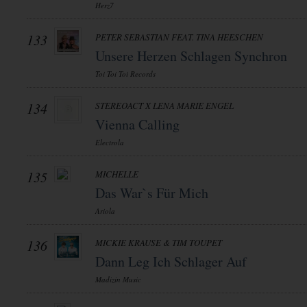
Herz7
133
PETER SEBASTIAN FEAT. TINA HEESCHEN
Unsere Herzen Schlagen Synchron
Toi Toi Toi Records
134
STEREOACT X LENA MARIE ENGEL
Vienna Calling
Electrola
135
MICHELLE
Das War`s Für Mich
Ariola
136
MICKIE KRAUSE & TIM TOUPET
Dann Leg Ich Schlager Auf
Madizin Music