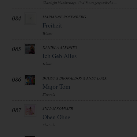
Chartlight Musikverlags- Und Tonträgergesellscha ...
084
MARIANNE ROSENBERG
Freiheit
Telamo
085
DANIELA ALFINITO
Ich Geb Alles
Telamo
086
BUDDY X BRONALDOS X ANDY LUXX
Major Tom
Electrola
087
JULIAN SOMMER
Oben Ohne
Electrola