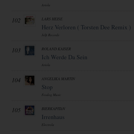
Ariola
102
LARS HEISE
Herz Verloren ( Torsten Dee Remix )
Jelfi Records
103
ROLAND KAISER
Ich Werde Da Sein
Ariola
104
ANGELIKA MARTIN
Stop
Foxdog Music
105
BIERKAPITäN
Irrenhaus
Electrola