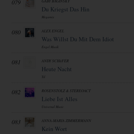
079
GABY BAGINSKY
Du Kriegst Das Hin
Megamix
080
ALEX ENGEL
Was Willst Du Mit Dem Idiot
Engel Musik
081
ANDY SCHäFER
Heute Nacht
Tsl
082
ROSENSTOLZ & STEREOACT
Liebe Ist Alles
Universal Music
083
ANNA-MARIA ZIMMERMANN
Kein Wort