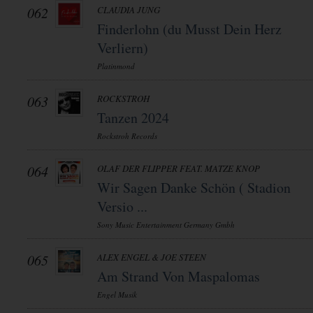
062
CLAUDIA JUNG
Finderlohn (du Musst Dein Herz
Verliern)
Platinmond
063
ROCKSTROH
Tanzen 2024
Rockstroh Records
064
OLAF DER FLIPPER FEAT. MATZE KNOP
Wir Sagen Danke Schön ( Stadion
Versio ...
Sony Music Entertainment Germany Gmbh
065
ALEX ENGEL & JOE STEEN
Am Strand Von Maspalomas
Engel Musik