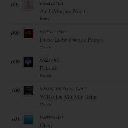
097
TANJA LASCH
Auch Morgen Noch
Telamo
098
LORENZ BüFFEL
Diese Liebe ( Wolle Petry )
Electrola
099
STEREOACT
Felicità
Electrola
100
NINO DE ANGELO & JENICE
Willst Du Mit Mir Gehn
Electrola
101
VANESSA MAI
Oben