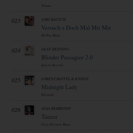
Telamo
023
JöRG BAUSCH
Versuch s Doch Mal Mit Mir
Hit Pop Music
024
OLAF HENNING
Blinder Passagier 2.0
Spectre Records
025
LORENZ BüFFEL & KNOSSI
Midnight Lady
Electrola
026
ANJA BEHRENDT
Tänzer
Crazy Devision Music