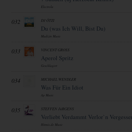
Electrola
032
DJ ÖTZI
Du (was Ich Will, Bist Du)
Madizin Music
033
VINCENT GROSS
Aperol Spritz
Geschlagert
034
MICHAEL WENDLER
Was Für Ein Idiot
Ap Music
035
STEFFEN JüRGENS
Verliebt Verdammt Verlor`n Vergesse
Hitmix.de Music