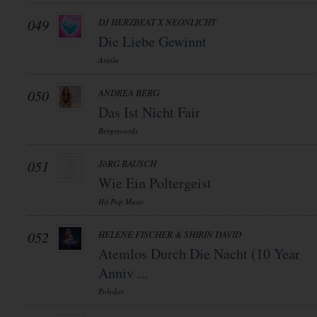
049
DJ HERZBEAT X NEONLICHT
Die Liebe Gewinnt
Ariola
050
ANDREA BERG
Das Ist Nicht Fair
Bergrecords
051
JöRG BAUSCH
Wie Ein Poltergeist
Hit Pop Music
052
HELENE FISCHER & SHIRIN DAVID
Atemlos Durch Die Nacht (10 Year
Anniv ...
Polydor