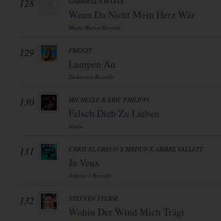
128
GABRIELLA MASSA
Wenn Da Nicht Mein Herz Wär
Massa Musica Records
129
FRENZY
Lampen An
Zuckerwatt Records
130
MICHELLE & ERIC PHILIPPI
Falsch Dich Zu Lieben
Ariola
131
CHRIS EL GRECO X MEDUN X AMBRE VALLETT
Je Veux
Airforce 1 Records
132
STEFFEN STURM
Wohin Der Wind Mich Trägt