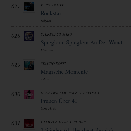
027
KERSTIN OTT
Rockstar
Polydor
028
STEREOACT & IBO
Spieglein, Spieglein An Der Wand
Electrola
029
SEMINO ROSSI
Magische Momente
Ariola
030
OLAF DER FLIPPER & STEREOACT
Frauen Über 40
Sony Music
031
DJ ÖTZI & MARC PIRCHER
7 Sünden (dj Herzbeat Remix)