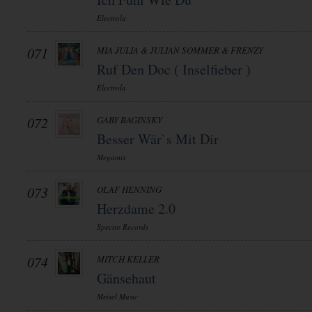
Electrola
071
MIA JULIA & JULIAN SOMMER & FRENZY
Ruf Den Doc ( Inselfieber )
Electrola
072
GABY BAGINSKY
Besser Wär`s Mit Dir
Megamix
073
OLAF HENNING
Herzdame 2.0
Spectre Records
074
MITCH KELLER
Gänsehaut
Meisel Music