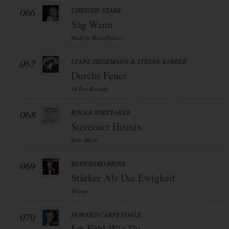
066
CHRISTIN STARK
Sag Wann
Madizin Music/believe
067
LYANE HEGEMANN & STEFAN KöRBER
Durchs Feuer
3h Fox Records
068
ROGER WHITTAKER
Stereoact Hitmix
Sony Music
069
BERNHARD BRINK
Stärker Als Die Ewigkeit
Telamo
070
HOWARD CARPENDALE
Ich Fühl Wie Du