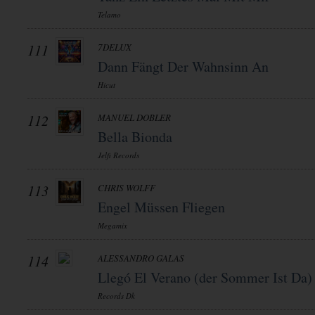
Telamo
111
7DELUX
Dann Fängt Der Wahnsinn An
Hicut
112
MANUEL DOBLER
Bella Bionda
Jelfi Records
113
CHRIS WOLFF
Engel Müssen Fliegen
Megamix
114
ALESSANDRO GALAS
Llegó El Verano (der Sommer Ist Da)
Records Dk