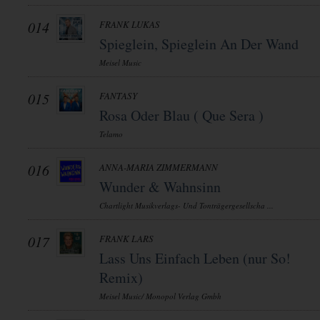
014
FRANK LUKAS
Spieglein, Spieglein An Der Wand
Meisel Music
015
FANTASY
Rosa Oder Blau ( Que Sera )
Telamo
016
ANNA-MARIA ZIMMERMANN
Wunder & Wahnsinn
Chartlight Musikverlags- Und Tonträgergesellscha ...
017
FRANK LARS
Lass Uns Einfach Leben (nur So!
Remix)
Meisel Music/ Monopol Verlag Gmbh