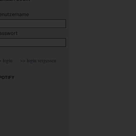
enutzername
asswort
POTIFY