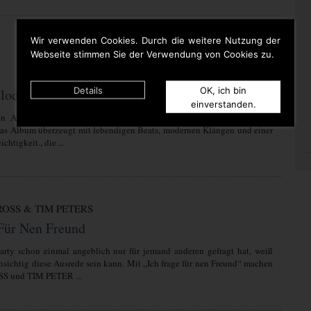
Wir verwenden Cookies. Durch die weitere Nutzung der
Webseite stimmen Sie der Verwendung von Cookies zu.
Details
OK, ich bin
lodie
einverstanden.
n Album Kessie ( Einfach ich) bringt Kessie frischen Wind in die
Das Album überzeugt mit lebendigen Beats, modernen Klängen und einer
chtigkeit., die ...
OSS & TIM PETERS
 Für Nen Freund
arty schon einmal angeblich nur für jemand anderen gefragt hat, weiß
hsichtig diese Ausrede sein kann. Mit „Ich frage für nen Freund“ machen
 und TIM PETER ...