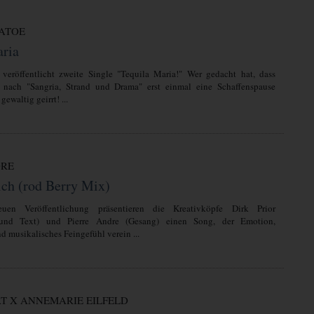
ATOE
aria
veröffentlicht zweite Single "Tequila Maria!" Wer gedacht hat, dass
nach "Sangria, Strand und Drama" erst einmal eine Schaffenspause
 gewaltig geirrt! ...
DRE
ich (rod Berry Mix)
uen Veröffentlichung präsentieren die Kreativköpfe Dirk Prior
und Text) und Pierre Andre (Gesang) einen Song, der Emotion,
d musikalisches Feingefühl verein ...
AT X ANNEMARIE EILFELD