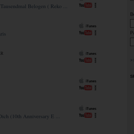
Tausendmal Belogen ( Reko ...
B
P
ris
ER
S
Dich (10th Anniversary E ...