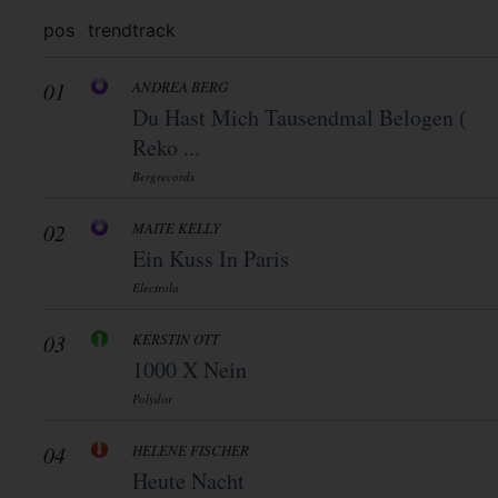
pos
trend
track
01
ANDREA BERG
Du Hast Mich Tausendmal Belogen (
Reko ...
Bergrecords
02
MAITE KELLY
Ein Kuss In Paris
Electrola
03
KERSTIN OTT
1000 X Nein
Polydor
04
HELENE FISCHER
Heute Nacht