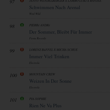
97
JENNY WENDELBERGER X LAMBO LUKI X BANJEE
Schwimmen Nach Arenal
Wird Wild
98
PIERRé ANDRé
Der Sommer, Bleibt Für Immer
Fiesta Records
99
LORENZ BüFFEL X MICHA SCHUE
Immer Viel Trinken
Electrola
100
MOUNTAIN CREW
Weizen In Der Sonne
Electrola
101
PIA-SOPHIE
Rien Ne Va Plus