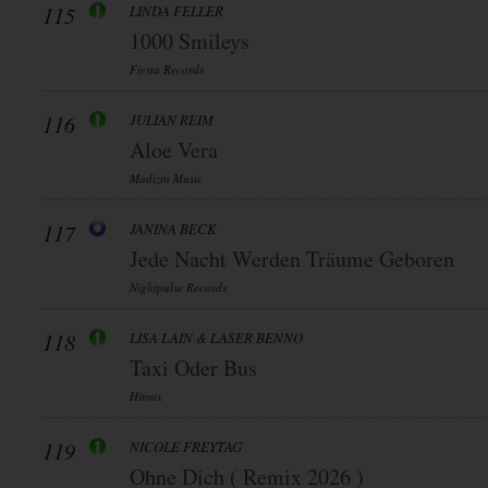
115
LINDA FELLER
1000 Smileys
Fiesta Records
116
JULIAN REIM
Aloe Vera
Madizin Music
117
JANINA BECK
Jede Nacht Werden Träume Geboren
Nightpulse Records
118
LISA LAIN & LASER BENNO
Taxi Oder Bus
Hitmix
119
NICOLE FREYTAG
Ohne Dich ( Remix 2026 )