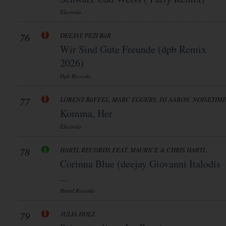
Electrola
76
DEEJAY PEZI BäR
Wir Sind Gute Freunde (dpb Remix
2026)
Dpb Records
77
LORENZ BüFFEL, MARC EGGERS, DJ AARON, NOISETIM
Komma, Her
Electrola
78
HARTL RECORDS FEAT. MAURICE & CHRIS HARTL
Corinna Blue (deejay Giovanni Italodis
...
Hrartl Records
79
JULIA HOLZ