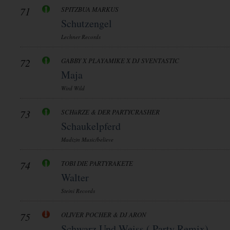
71
SPITZBUA MARKUS
Schutzengel
Lechner Records
72
GABBY X PLAYAMIKE X DJ SVENTASTIC
Maja
Wird Wild
73
SCHüRZE & DER PARTYCRASHER
Schaukelpferd
Madizin Music/believe
74
TOBI DIE PARTYRAKETE
Walter
Steini Records
75
OLIVER POCHER & DJ ARON
Schwarz Und Weiss ( Party Remix)