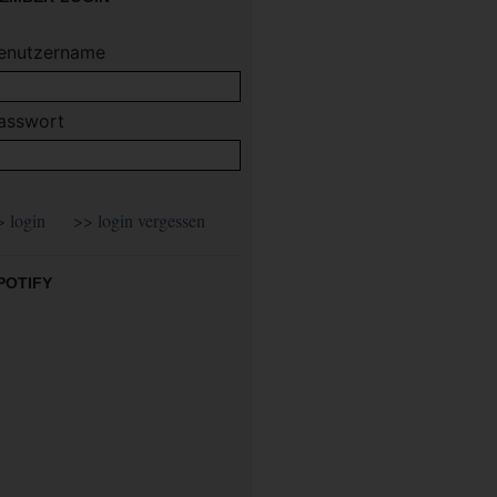
enutzername
asswort
POTIFY