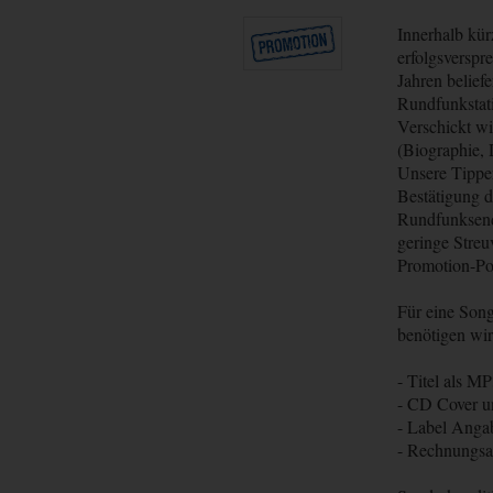
Innerhalb kür
erfolgsverspr
Jahren belief
Rundfunkstat
Verschickt wi
(Biographie, 
Unsere Tippe
Bestätigung d
Rundfunksende
geringe Streu
Promotion-Poo
Für eine Son
benötigen wir
- Titel als M
- CD Cover u
- Label Anga
- Rechnungsan