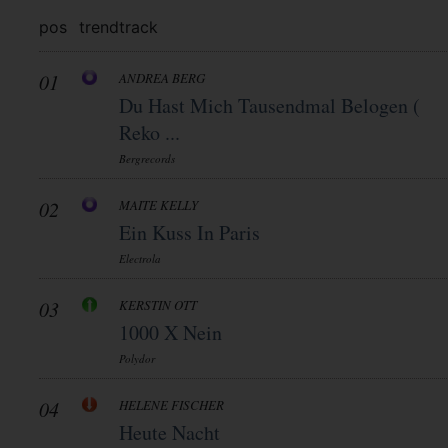
pos
trend
track
01
ANDREA BERG
Du Hast Mich Tausendmal Belogen (
Reko ...
Bergrecords
02
MAITE KELLY
Ein Kuss In Paris
Electrola
03
KERSTIN OTT
1000 X Nein
Polydor
04
HELENE FISCHER
Heute Nacht