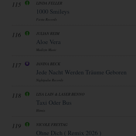
115
LINDA FELLER
1000 Smileys
Fiesta Records
116
JULIAN REIM
Aloe Vera
Madizin Music
117
JANINA BECK
Jede Nacht Werden Träume Geboren
Nightpulse Records
118
LISA LAIN & LASER BENNO
Taxi Oder Bus
Hitmix
119
NICOLE FREYTAG
Ohne Dich ( Remix 2026 )