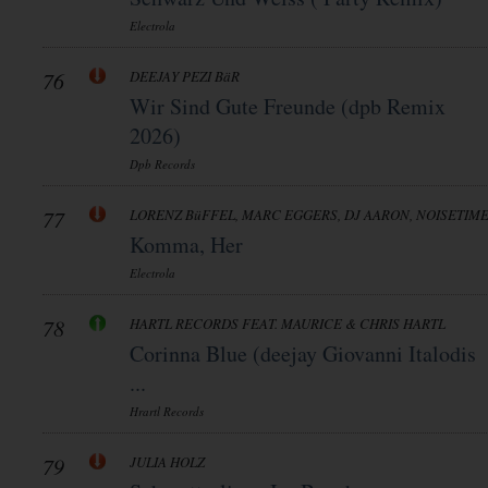
Electrola
76
DEEJAY PEZI BäR
Wir Sind Gute Freunde (dpb Remix
2026)
Dpb Records
77
LORENZ BüFFEL, MARC EGGERS, DJ AARON, NOISETIM
Komma, Her
Electrola
78
HARTL RECORDS FEAT. MAURICE & CHRIS HARTL
Corinna Blue (deejay Giovanni Italodis
...
Hrartl Records
79
JULIA HOLZ