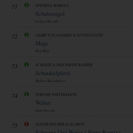
71
SPITZBUA MARKUS
Schutzengel
Lechner Records
72
GABBY X PLAYAMIKE X DJ SVENTASTIC
Maja
Wird Wild
73
SCHüRZE & DER PARTYCRASHER
Schaukelpferd
Madizin Music/believe
74
TOBI DIE PARTYRAKETE
Walter
Steini Records
75
OLIVER POCHER & DJ ARON
Schwarz Und Weiss ( Party Remix)