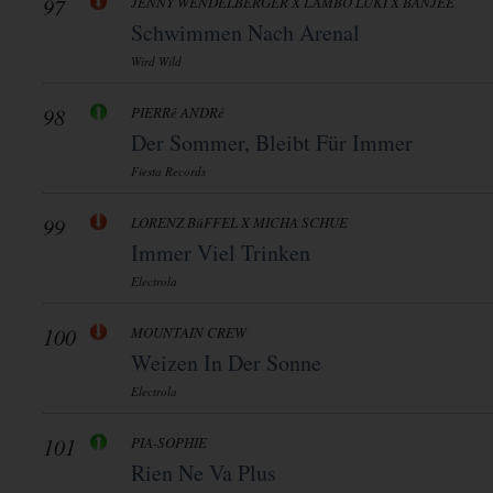
97
JENNY WENDELBERGER X LAMBO LUKI X BANJEE
Schwimmen Nach Arenal
Wird Wild
98
PIERRé ANDRé
Der Sommer, Bleibt Für Immer
Fiesta Records
99
LORENZ BüFFEL X MICHA SCHUE
Immer Viel Trinken
Electrola
100
MOUNTAIN CREW
Weizen In Der Sonne
Electrola
101
PIA-SOPHIE
Rien Ne Va Plus