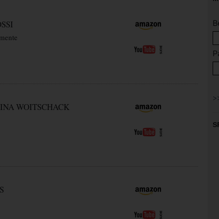
B
SSI
mente
P
INA WOITSCHACK
S
S