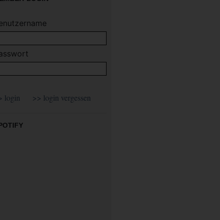
enutzername
asswort
POTIFY