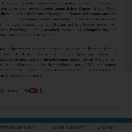
DER Sommerhits schlechthin eindeutscht &ndash aus &bdquoSeasons In
 machte er einen unbeschwerten sommerlichen Reggae: &bdquoWenn
zählt&ldquo lädt direkt zum Mitsingen ein. Sommerlich kommt auch der
enk mir diesen Sommertraum zurück!&ldquo daher. Aber auch Freunde
llen Schlagers kommen bei Ulli Bastian auf ihre Kosten &ndash bei
des Herz&ldquo darf geschunkelt werden, und &bdquoDarling ruf
quo lädt direkt zum Mitsingen ein.
ische Strömungen kommen und gehen, aber eins hat Bestand: Wer ein
Bastian kauft, weiß, dass er tanzbaren, gefälligen, romantischen und
duzierten Schlager auf die Ohren bekommt &ndash diesen Weg geht der
em &bdquoLächeln in der Stimme&ldquo auch 2023 mit seinem
um &bdquoTräumer&ldquo, das ab dem 28.07.2023 als CD und digital
gen Anbietern zu haben ist.
UTZERKLAERUNG
WORLD-DJ.NET
(C)2026