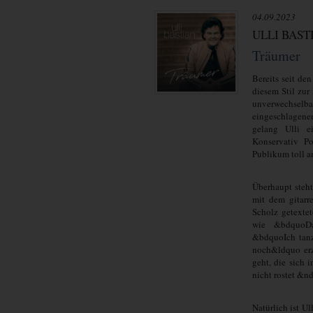
04.09.2023
ULLI BAST
Träumer
Bereits seit de
diesem Stil zur
unverwechsel
eingeschlagene
gelang Ulli e
Konservativ P
Publikum toll a
Überhaupt steht
mit dem gitar
Scholz getexte
wie &bdquoDa
&bdquoIch tan
noch&ldquo erz
geht, die sich 
nicht rostet &nd
Natürlich ist U