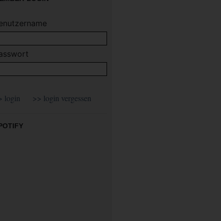
enutzername
asswort
POTIFY