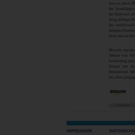
dass er einen 
the Sun&ldquo
der Südwind er
Song &bdquoSch
des traditione
&bdquoFlammen
doch mal an!&ld
Manche musikal
Album von Ulli 
hochwertig pro
Sänger mit d
brandneuen Alb
bei allen gängi
IMPRESSUM
DATENSCH