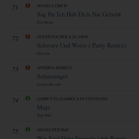
71
DANIELA URICH
Sag Ihr Ich Hab Dich Nie Geliebt
Enef Media
72
OLIVER POCHER & DJ ARON
Schwarz Und Weiss ( Party Remix)
Electrola
73
SPITZBUA MARKUS
Schutzengel
Lechner Records
74
GABBY X PLAYAMIKE X DJ SVENTASTIC
Maja
Wird Wild
75
DEEJAY PEZI BäR
Wir Sind Gute Freunde (dpb Remix