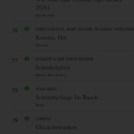
2026)
Dpb Records
76
LORENZ BüFFEL, MARC EGGERS, DJ AARON, NOISETIM
Komma, Her
Electrola
77
SCHüRZE & DER PARTYCRASHER
Schaukelpferd
Madizin Music/believe
78
JULIA HOLZ
Schmetterlinge Im Bauch
Hitmix
79
CHRISSY
Glücksbetrunken