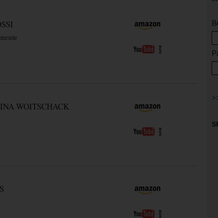
B
SSI
mente
P
INA WOITSCHACK
S
S