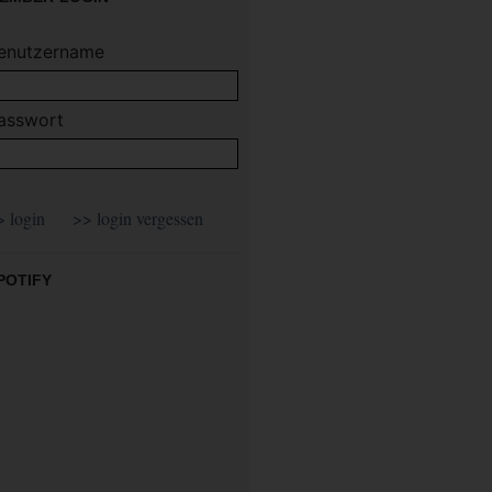
enutzername
asswort
POTIFY