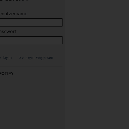
enutzername
asswort
POTIFY