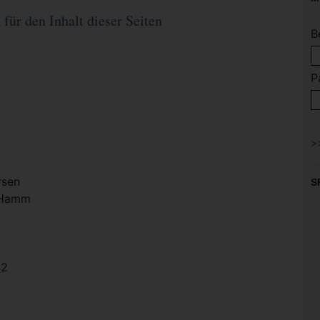
für den Inhalt dieser Seiten
B
P
rsen
S
t Hamm
42