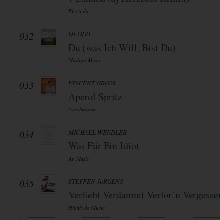
Electrola
032
DJ ÖTZI
Du (was Ich Will, Bist Du)
Madizin Music
033
VINCENT GROSS
Aperol Spritz
Geschlagert
034
MICHAEL WENDLER
Was Für Ein Idiot
Ap Music
035
STEFFEN JüRGENS
Verliebt Verdammt Verlor`n Vergesse
Hitmix.de Music