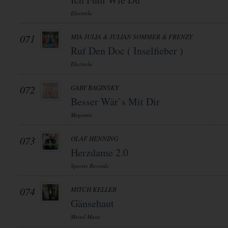
Electrola
071
MIA JULIA & JULIAN SOMMER & FRENZY
Ruf Den Doc ( Inselfieber )
Electrola
072
GABY BAGINSKY
Besser Wär`s Mit Dir
Megamix
073
OLAF HENNING
Herzdame 2.0
Spectre Records
074
MITCH KELLER
Gänsehaut
Meisel Music