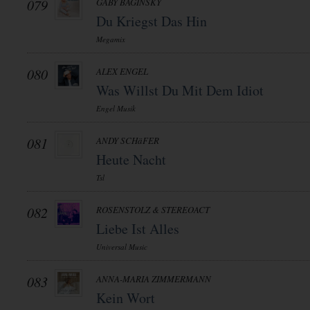
079
GABY BAGINSKY
Du Kriegst Das Hin
Megamix
080
ALEX ENGEL
Was Willst Du Mit Dem Idiot
Engel Musik
081
ANDY SCHäFER
Heute Nacht
Tsl
082
ROSENSTOLZ & STEREOACT
Liebe Ist Alles
Universal Music
083
ANNA-MARIA ZIMMERMANN
Kein Wort