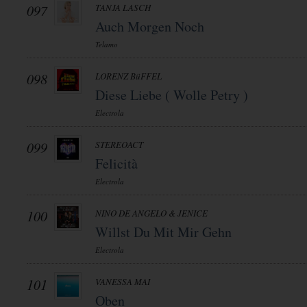
097
TANJA LASCH
Auch Morgen Noch
Telamo
098
LORENZ BüFFEL
Diese Liebe ( Wolle Petry )
Electrola
099
STEREOACT
Felicità
Electrola
100
NINO DE ANGELO & JENICE
Willst Du Mit Mir Gehn
Electrola
101
VANESSA MAI
Oben