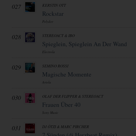
027
KERSTIN OTT
Rockstar
Polydor
028
STEREOACT & IBO
Spieglein, Spieglein An Der Wand
Electrola
029
SEMINO ROSSI
Magische Momente
Ariola
030
OLAF DER FLIPPER & STEREOACT
Frauen Über 40
Sony Music
031
DJ ÖTZI & MARC PIRCHER
7 Sünden (dj Herzbeat Remix)