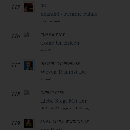
115
IVO
Skandal - Femme Fatale
Fiesta Records
116
FUN FACTORY
Come On Eileen
Nova Slay
117
HOWARD CARPENDALE
Wovon Träumst Du
Electrola
118
CHRIS WOLFF
Liebe Siegt Mit Dir
Music Television (special Marketing)
119
ANNA-CARINA WOITSCHACK
Smalltalk