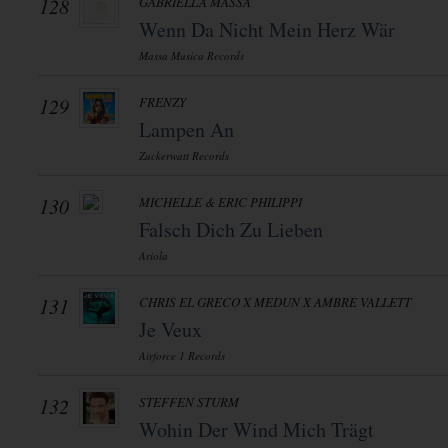
128
GABRIELLA MASSA
Wenn Da Nicht Mein Herz Wär
Massa Musica Records
129
FRENZY
Lampen An
Zuckerwatt Records
130
MICHELLE & ERIC PHILIPPI
Falsch Dich Zu Lieben
Ariola
131
CHRIS EL GRECO X MEDUN X AMBRE VALLETT
Je Veux
Airforce 1 Records
132
STEFFEN STURM
Wohin Der Wind Mich Trägt