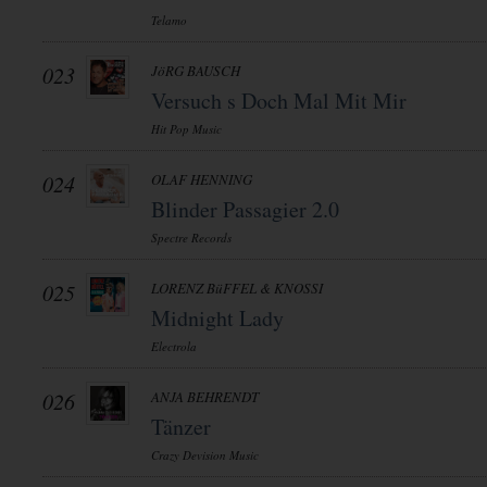
Telamo
023
JöRG BAUSCH
Versuch s Doch Mal Mit Mir
Hit Pop Music
024
OLAF HENNING
Blinder Passagier 2.0
Spectre Records
025
LORENZ BüFFEL & KNOSSI
Midnight Lady
Electrola
026
ANJA BEHRENDT
Tänzer
Crazy Devision Music