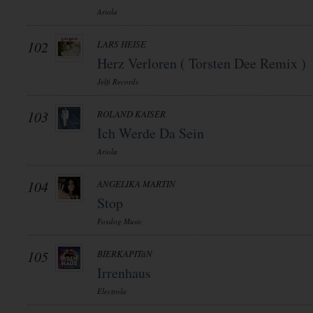
Ariola
102
LARS HEISE
Herz Verloren ( Torsten Dee Remix )
Jelfi Records
103
ROLAND KAISER
Ich Werde Da Sein
Ariola
104
ANGELIKA MARTIN
Stop
Foxdog Music
105
BIERKAPITäN
Irrenhaus
Electrola