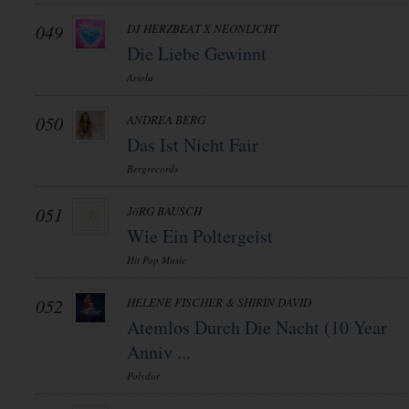
049
DJ HERZBEAT X NEONLICHT
Die Liebe Gewinnt
Ariola
050
ANDREA BERG
Das Ist Nicht Fair
Bergrecords
051
JöRG BAUSCH
Wie Ein Poltergeist
Hit Pop Music
052
HELENE FISCHER & SHIRIN DAVID
Atemlos Durch Die Nacht (10 Year
Anniv ...
Polydor