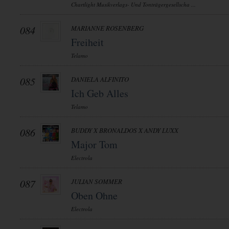
Chartlight Musikverlags- Und Tonträgergesellscha ...
084
MARIANNE ROSENBERG
Freiheit
Telamo
085
DANIELA ALFINITO
Ich Geb Alles
Telamo
086
BUDDY X BRONALDOS X ANDY LUXX
Major Tom
Electrola
087
JULIAN SOMMER
Oben Ohne
Electrola