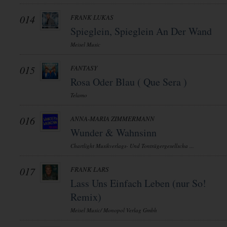
014
FRANK LUKAS
Spieglein, Spieglein An Der Wand
Meisel Music
015
FANTASY
Rosa Oder Blau ( Que Sera )
Telamo
016
ANNA-MARIA ZIMMERMANN
Wunder & Wahnsinn
Chartlight Musikverlags- Und Tonträgergesellscha ...
017
FRANK LARS
Lass Uns Einfach Leben (nur So!
Remix)
Meisel Music/ Monopol Verlag Gmbh