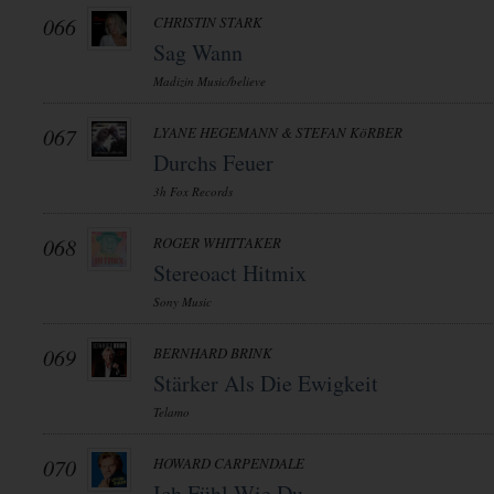
066
CHRISTIN STARK
Sag Wann
Madizin Music/believe
067
LYANE HEGEMANN & STEFAN KöRBER
Durchs Feuer
3h Fox Records
068
ROGER WHITTAKER
Stereoact Hitmix
Sony Music
069
BERNHARD BRINK
Stärker Als Die Ewigkeit
Telamo
070
HOWARD CARPENDALE
Ich Fühl Wie Du