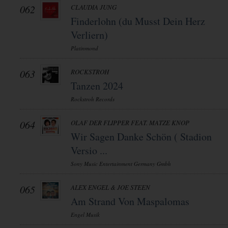
062
CLAUDIA JUNG
Finderlohn (du Musst Dein Herz
Verliern)
Platinmond
063
ROCKSTROH
Tanzen 2024
Rockstroh Records
064
OLAF DER FLIPPER FEAT. MATZE KNOP
Wir Sagen Danke Schön ( Stadion
Versio ...
Sony Music Entertainment Germany Gmbh
065
ALEX ENGEL & JOE STEEN
Am Strand Von Maspalomas
Engel Musik