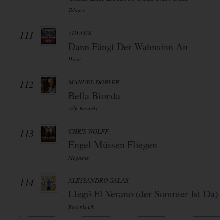
Telamo
111
7DELUX
Dann Fängt Der Wahnsinn An
Hicut
112
MANUEL DOBLER
Bella Bionda
Jelfi Records
113
CHRIS WOLFF
Engel Müssen Fliegen
Megamix
114
ALESSANDRO GALAS
Llegó El Verano (der Sommer Ist Da)
Records Dk