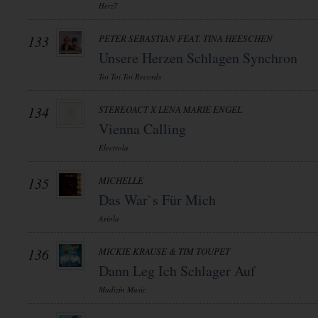
Herz7
133
PETER SEBASTIAN FEAT. TINA HEESCHEN
Unsere Herzen Schlagen Synchron
Toi Toi Toi Records
134
STEREOACT X LENA MARIE ENGEL
Vienna Calling
Electrola
135
MICHELLE
Das War`s Für Mich
Ariola
136
MICKIE KRAUSE & TIM TOUPET
Dann Leg Ich Schlager Auf
Madizin Music