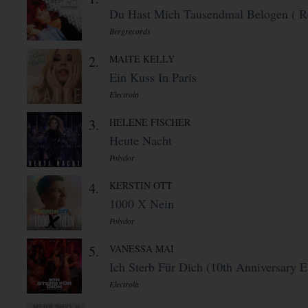
Du Hast Mich Tausendmal Belogen ( Re
Bergrecords
2.
MAITE KELLY
Ein Kuss In Paris
Electrola
3.
HELENE FISCHER
Heute Nacht
Polydor
4.
KERSTIN OTT
1000 X Nein
Polydor
5.
VANESSA MAI
Ich Sterb Für Dich (10th Anniversary E 
Electrola