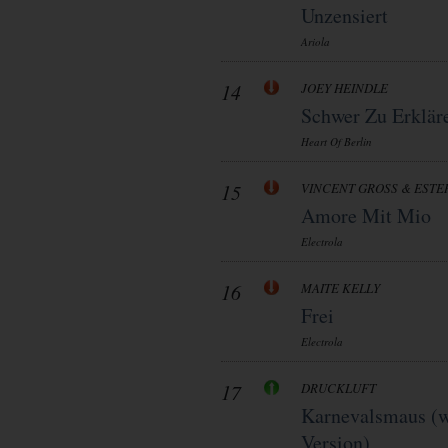
Unzensiert
Ariola
14
JOEY HEINDLE
Schwer Zu Erklär
Heart Of Berlin
15
VINCENT GROSS & ESTE
Amore Mit Mio
Electrola
16
MAITE KELLY
Frei
Electrola
17
DRUCKLUFT
Karnevalsmaus (w
Version)