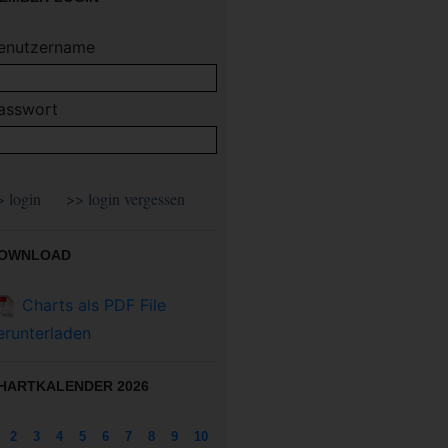
enutzername
asswort
OWNLOAD
Charts als PDF File
erunterladen
HARTKALENDER 2026
2
3
4
5
6
7
8
9
10