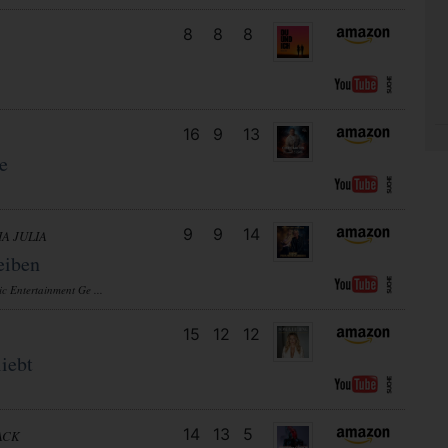
8
8
8
16
9
13
e
9
9
14
IA JULIA
eiben
c Entertainment Ge ...
15
12
12
iebt
14
13
5
ACK