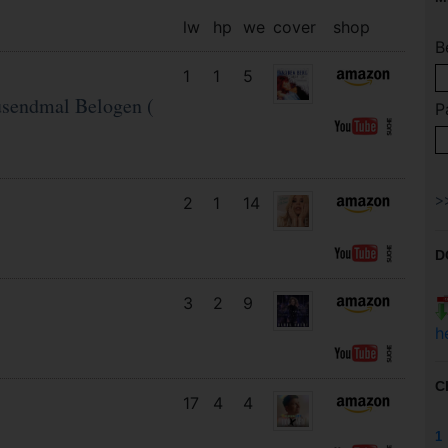
lw
hp
we
cover
shop
B
1
1
5
sendmal Belogen (
P
2
1
14
D
3
2
9
h
C
17
4
4
1