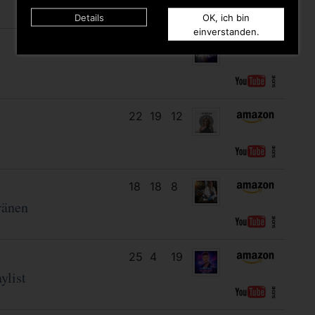
Details
OK, ich bin
einverstanden.
11
10
11
22
19
12
18
18
8
ränen
25
4
19
ylist