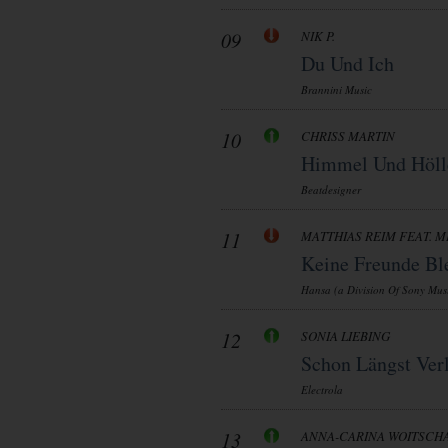
09
NIK P.
Du Und Ich
Brannini Music
10
CHRISS MARTIN
Himmel Und Höll
Beatdesigner
11
MATTHIAS REIM FEAT. M
Keine Freunde Bl
Hansa (a Division Of Sony Musi
12
SONIA LIEBING
Schon Längst Verl
Electrola
13
ANNA-CARINA WOITSCH