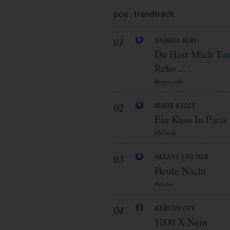
pos
trend
track
01
ANDREA BERG
Du Hast Mich Tau
Reko ...
Bergrecords
02
MAITE KELLY
Ein Kuss In Paris
Electrola
03
HELENE FISCHER
Heute Nacht
Polydor
04
KERSTIN OTT
1000 X Nein