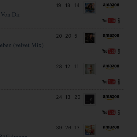
19
18
14
l Von Dir
20
20
5
eben (velvet Mix)
28
12
11
24
13
20
39
26
13
Büffelmann