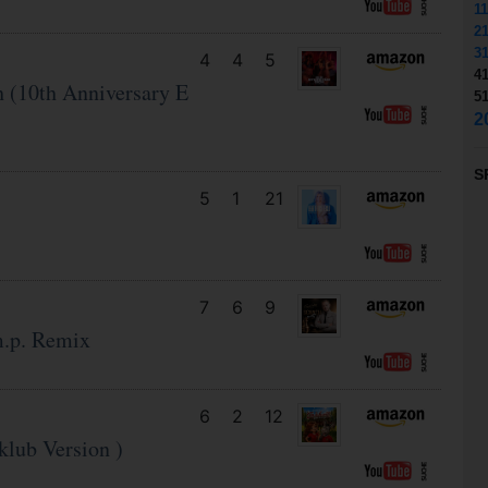
11
2
3
4
4
5
4
h (10th Anniversary E
5
2
S
5
1
21
7
6
9
m.p. Remix
6
2
12
klub Version )