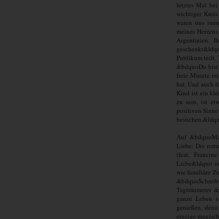
letztes Mal be
wichtiger Krei
waren uns imme
meines Herzens
Argentinien. 
geschenkt&ldqu
Publikum teilt.
&bdquoDu bist 
freie Minute mi
hat. Und auch f
Kind ist ein kl
zu sein, ist e
positiven Sinne
besuchen.&ldq
Auf &bdquoMag
Liebe: Die rom
(feat. Franci
Liebe&ldquo o
wie familiäre Z
&bdquoSchreib 
Tagträumerei 
ganze Leben i
genießen, denn 
einzige magisch