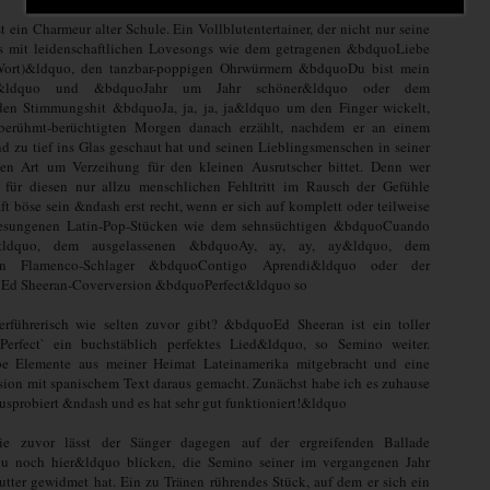
t ein Charmeur alter Schule. Ein Vollblutentertainer, der nicht nur seine
s mit leidenschaftlichen Lovesongs wie dem getragenen &bdquoLiebe
 Wort)&ldquo, den tanzbar-poppigen Ohrwürmern &bdquoDu bist mein
t&ldquo und &bdquoJahr um Jahr schöner&ldquo oder dem
en Stimmungshit &bdquoJa, ja, ja, ja&ldquo um den Finger wickelt,
erühmt-berüchtigten Morgen danach erzählt, nachdem er an einem
d zu tief ins Glas geschaut hat und seinen Lieblingsmenschen in seiner
hen Art um Verzeihung für den kleinen Ausrutscher bittet. Denn wer
für diesen nur allzu menschlichen Fehltritt im Rausch der Gefühle
aft böse sein &ndash erst recht, wenn er sich auf komplett oder teilweise
gesungenen Latin-Pop-Stücken wie dem sehnsüchtigen &bdquoCuando
dquo, dem ausgelassenen &bdquoAy, ay, ay, ay&ldquo, dem
ten Flamenco-Schlager &bdquoContigo Aprendi&ldquo oder der
 Ed Sheeran-Coverversion &bdquoPerfect&ldquo so
erführerisch wie selten zuvor gibt? &bdquoEd Sheeran ist ein toller
erfect` ein buchstäblich perfektes Lied&ldquo, so Semino weiter.
e Elemente aus meiner Heimat Lateinamerika mitgebracht und eine
ion mit spanischem Text daraus gemacht. Zunächst habe ich es zuhause
 ausprobiert &ndash und es hat sehr gut funktioniert!&ldquo
ie zuvor lässt der Sänger dagegen auf der ergreifenden Ballade
u noch hier&ldquo blicken, die Semino seiner im vergangenen Jahr
tter gewidmet hat. Ein zu Tränen rührendes Stück, auf dem er sich ein