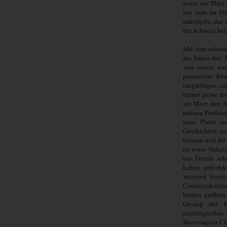
sowie auf Platz
mit dem im Fr
anknüpfte, das e
der Schweiz bel
Mit dem sehns
des Jahres den 
von seiner rom
präsentiert! &
lang&ldquo, sa
immer gerne ro
am Meer den S
meinen Produze
neue Platte a
Geschichten zu
können und die 
ist etwas Gehei
uns Freude sch
Leben gehört&
weiteren Vorab
Corazón)&ldquo
beiden größten 
Gesang mit kl
eindringlichen
Shootingstar C