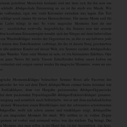
i einem geliebten Menschen bedankt und mit dem sich für ihn nun ein
s schließt. &bdquoJede Erinnerung an sie ist für mich wie Musik. Wir
r verbunden, egal wie viele Kilometer zwischen uns lagen. Ein Teil
 schlägt noch immer für meine Herzensheimat: Für meine Mami und für
Ihre Liebe klingt in mir. So viele magische Momente hast du mir
o - unschätzbar wertvolle Augenblicke, die Semino nun mit seinem
 Von kostbaren Erinnerungen wendet sich der Sänger auf dem liebevollen
ein Wunder&ldquo wieder der Gegenwart zu, in der er am liebsten jede
t seinen drei Enkelkindern verbringt, für die er diesen Song geschrieben
ür alle anderen Kinder auf dieser Welt, wie Semino erzählt. &bdquoJedes
eines Wunder. Vater oder Mutter zu sein, ist ein besonderes Erlebnis. Opa
twas ganz Neues für mich. Unsere Enkelkinder haben unser Leben im
 verändert und sorgen immer wieder für magische Momente, wenn sie uns
uo
ische Momente&ldquo beleuchtet Semino Rossi alle Facetten der
antische Art wie auf dem Duett &bdquoWenn einmal heute keinmal wär
ne Jordi)&ldquo, dem vor Hingabe pulsierenden &bdquoGigantische
der dem packenden Popschlager-Hit &bdquoExklusiv&ldquo genauso,
uneigung und natürlich auch Selbstliebe, wie er mit dem nachdenklichen
deinen Wünschen einen Brief&ldquo und der schwerelos-schwebenden
&bdquoDas wollt ich schon immer mal tun&ldquo zeigt. &bdquoDas
st ein magischer Moment für mich. Wir sollten es in vollen Zügen
gestern ist vorbei und niemand weiss, was der nächste Tag bringt. Der
e Moment, den man selbst in der Hand hat, ist der Augenblick, das Jetzt.