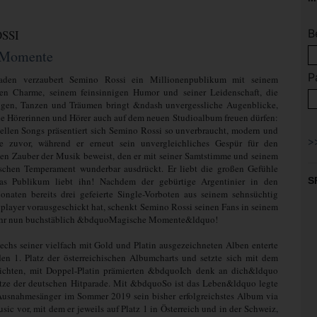
B
SSI
 Momente
P
aden verzaubert Semino Rossi ein Millionenpublikum mit seinem
hen Charme, seinem feinsinnigen Humor und seiner Leidenschaft, die
gen, Tanzen und Träumen bringt &ndash unvergessliche Augenblicke,
ine Hörerinnen und Hörer auch auf dem neuen Studioalbum freuen dürfen:
ellen Songs präsentiert sich Semino Rossi so unverbraucht, modern und
e zuvor, während er erneut sein unvergleichliches Gespür für den
en Zauber der Musik beweist, den er mit seiner Samtstimme und seinem
ischen Temperament wunderbar ausdrückt. Er liebt die großen Gefühle
s Publikum liebt ihn! Nachdem der gebürtige Argentinier in den
S
naten bereits drei gefeierte Single-Vorboten aus seinem sehnsüchtig
player vorausgeschickt hat, schenkt Semino Rossi seinen Fans in seinem
ahr nun buchstäblich &bdquoMagische Momente&ldquo!
echs seiner vielfach mit Gold und Platin ausgezeichneten Alben enterte
en 1. Platz der österreichischen Albumcharts und setzte sich mit dem
lichten, mit Doppel-Platin prämierten &bdquoIch denk an dich&ldquo
itze der deutschen Hitparade. Mit &bdquoSo ist das Leben&ldquo legte
 Ausnahmesänger im Sommer 2019 sein bisher erfolgreichstes Album via
sic vor, mit dem er jeweils auf Platz 1 in Österreich und in der Schweiz,