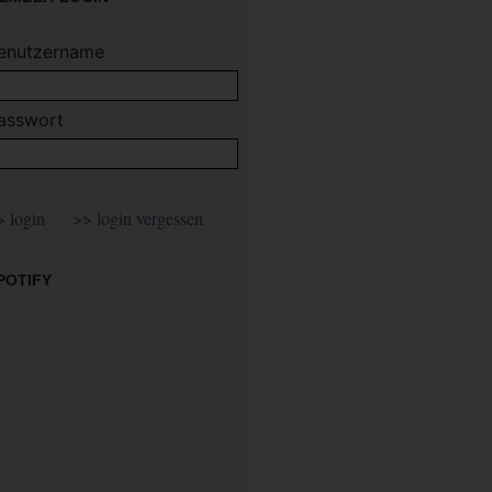
enutzername
asswort
POTIFY