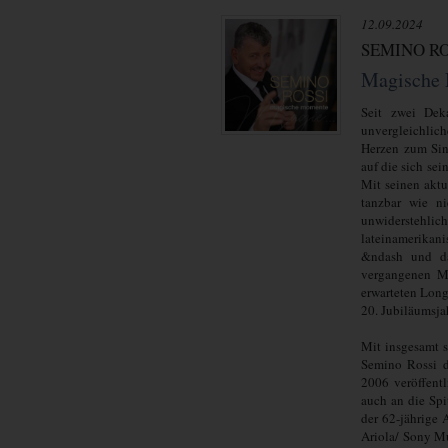
12.09.2024
SEMINO RO
Magische
Seit zwei Dek
unvergleichlic
Herzen zum Sin
auf die sich se
Mit seinen aktu
tanzbar wie ni
unwiderstehlich
lateinamerikan
&ndash und da
vergangenen Mo
erwarteten Long
20. Jubiläumsj
Mit insgesamt s
Semino Rossi d
2006 veröffent
auch an die Sp
der 62-jährige
Ariola/ Sony Mu