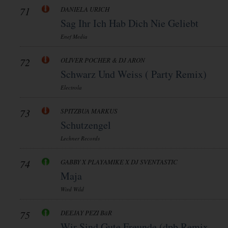
71
DANIELA URICH
Sag Ihr Ich Hab Dich Nie Geliebt
Enef Media
72
OLIVER POCHER & DJ ARON
Schwarz Und Weiss ( Party Remix)
Electrola
73
SPITZBUA MARKUS
Schutzengel
Lechner Records
74
GABBY X PLAYAMIKE X DJ SVENTASTIC
Maja
Wird Wild
75
DEEJAY PEZI BäR
Wir Sind Gute Freunde (dpb Remix