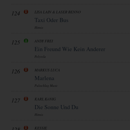
124
LISA LAIN & LASER BENNO
Taxi Oder Bus
Hitmix
125
ANDY FREI
Ein Freund Wie Kein Anderer
Polyrola
126
MARKUS LUCA
Marlena
Pulsschlag Music
127
KARL KöNIG
Die Sonne Und Du
Hitmix
128
KESSIE