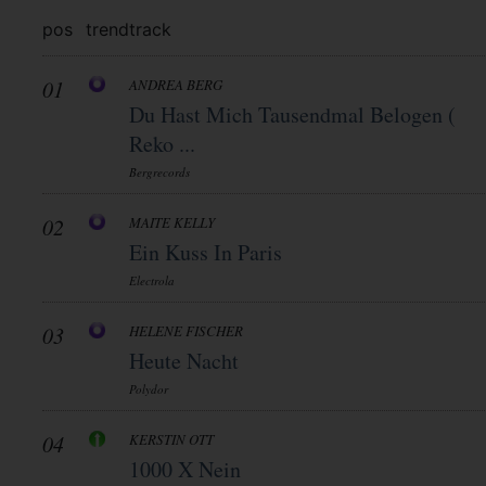
pos
trend
track
01
ANDREA BERG
Du Hast Mich Tausendmal Belogen (
Reko ...
Bergrecords
02
MAITE KELLY
Ein Kuss In Paris
Electrola
03
HELENE FISCHER
Heute Nacht
Polydor
04
KERSTIN OTT
1000 X Nein