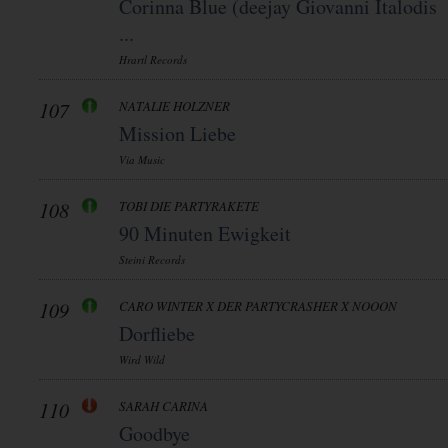
Corinna Blue (deejay Giovanni Italodis
...
Hrartl Records
107
NATALIE HOLZNER
Mission Liebe
Via Music
108
TOBI DIE PARTYRAKETE
90 Minuten Ewigkeit
Steini Records
109
CARO WINTER X DER PARTYCRASHER X NOOON
Dorfliebe
Wird Wild
110
SARAH CARINA
Goodbye