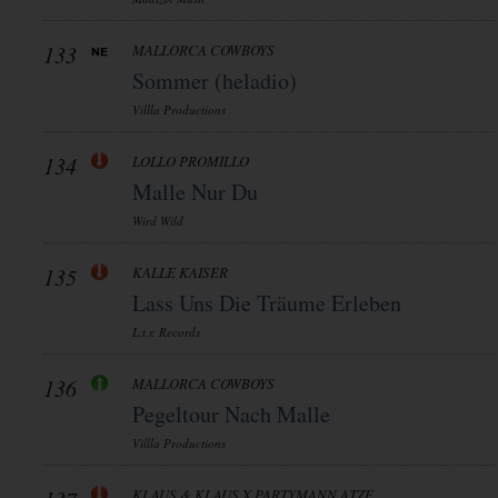
133
MALLORCA COWBOYS
Sommer (heladio)
Villla Productions
134
LOLLO PROMILLO
Malle Nur Du
Wird Wild
135
KALLE KAISER
Lass Uns Die Träume Erleben
L.t.r. Records
136
MALLORCA COWBOYS
Pegeltour Nach Malle
Villla Productions
KLAUS & KLAUS X PARTYMANN ATZE