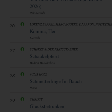
2026)
Dpb Records
76
LORENZ BüFFEL, MARC EGGERS, DJ AARON, NOISETIM
Komma, Her
Electrola
77
SCHüRZE & DER PARTYCRASHER
Schaukelpferd
Madizin Music/believe
78
JULIA HOLZ
Schmetterlinge Im Bauch
Hitmix
79
CHRISSY
Glücksbetrunken