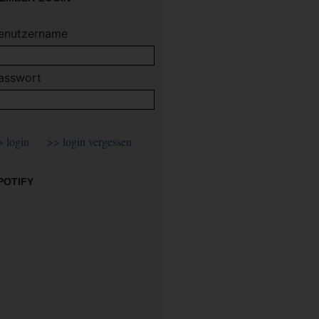
enutzername
asswort
POTIFY