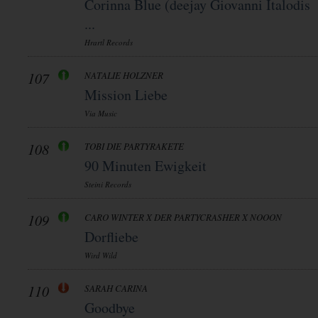
Corinna Blue (deejay Giovanni Italodis
...
Hrartl Records
107
NATALIE HOLZNER
Mission Liebe
Via Music
108
TOBI DIE PARTYRAKETE
90 Minuten Ewigkeit
Steini Records
109
CARO WINTER X DER PARTYCRASHER X NOOON
Dorfliebe
Wird Wild
110
SARAH CARINA
Goodbye