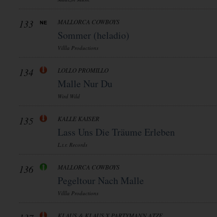
133
MALLORCA COWBOYS
Sommer (heladio)
Villla Productions
134
LOLLO PROMILLO
Malle Nur Du
Wird Wild
135
KALLE KAISER
Lass Uns Die Träume Erleben
L.t.r. Records
136
MALLORCA COWBOYS
Pegeltour Nach Malle
Villla Productions
KLAUS & KLAUS X PARTYMANN ATZE