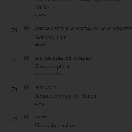
2026)
Dpb Records
76
LORENZ BüFFEL, MARC EGGERS, DJ AARON, NOISETIM
Komma, Her
Electrola
77
SCHüRZE & DER PARTYCRASHER
Schaukelpferd
Madizin Music/believe
78
JULIA HOLZ
Schmetterlinge Im Bauch
Hitmix
79
CHRISSY
Glücksbetrunken