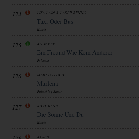
124
LISA LAIN & LASER BENNO
Taxi Oder Bus
Hitmix
125
ANDY FREI
Ein Freund Wie Kein Anderer
Polyrola
126
MARKUS LUCA
Marlena
Pulsschlag Music
127
KARL KöNIG
Die Sonne Und Du
Hitmix
128
KESSIE