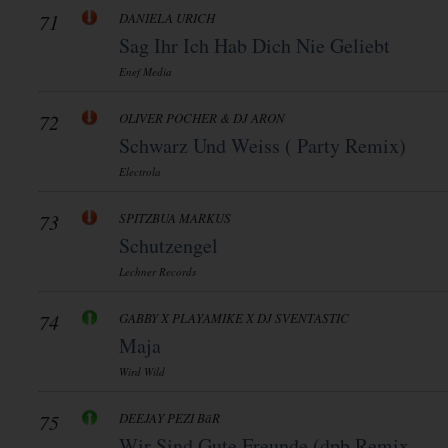
71
DANIELA URICH
Sag Ihr Ich Hab Dich Nie Geliebt
Enef Media
72
OLIVER POCHER & DJ ARON
Schwarz Und Weiss ( Party Remix)
Electrola
73
SPITZBUA MARKUS
Schutzengel
Lechner Records
74
GABBY X PLAYAMIKE X DJ SVENTASTIC
Maja
Wird Wild
75
DEEJAY PEZI BäR
Wir Sind Gute Freunde (dpb Remix