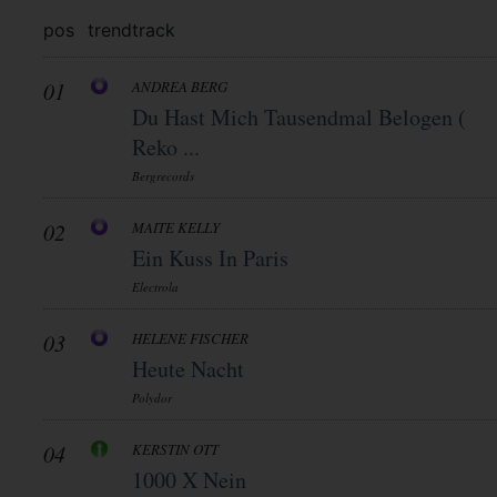
pos
trend
track
01
ANDREA BERG
Du Hast Mich Tausendmal Belogen (
Reko ...
Bergrecords
02
MAITE KELLY
Ein Kuss In Paris
Electrola
03
HELENE FISCHER
Heute Nacht
Polydor
04
KERSTIN OTT
1000 X Nein