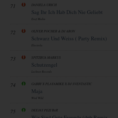
71
DANIELA URICH
Sag Ihr Ich Hab Dich Nie Geliebt
Enef Media
72
OLIVER POCHER & DJ ARON
Schwarz Und Weiss ( Party Remix)
Electrola
73
SPITZBUA MARKUS
Schutzengel
Lechner Records
74
GABBY X PLAYAMIKE X DJ SVENTASTIC
Maja
Wird Wild
75
DEEJAY PEZI BäR
Wir Sind Gute Freunde (dpb Remix