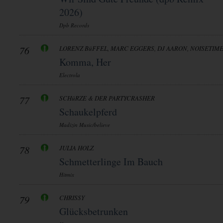
2026)
Dpb Records
76
LORENZ BüFFEL, MARC EGGERS, DJ AARON, NOISETIM
Komma, Her
Electrola
77
SCHüRZE & DER PARTYCRASHER
Schaukelpferd
Madizin Music/believe
78
JULIA HOLZ
Schmetterlinge Im Bauch
Hitmix
79
CHRISSY
Glücksbetrunken