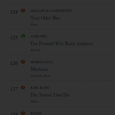
124
LISA LAIN & LASER BENNO
Taxi Oder Bus
Hitmix
125
ANDY FREI
Ein Freund Wie Kein Anderer
Polyrola
126
MARKUS LUCA
Marlena
Pulsschlag Music
127
KARL KöNIG
Die Sonne Und Du
Hitmix
128
KESSIE