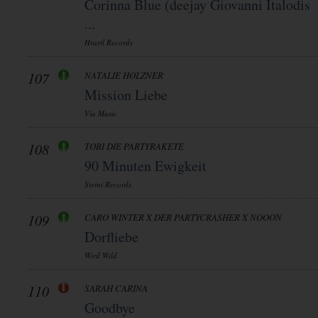
Corinna Blue (deejay Giovanni Italodis
...
Hrartl Records
107
NATALIE HOLZNER
Mission Liebe
Via Music
108
TOBI DIE PARTYRAKETE
90 Minuten Ewigkeit
Steini Records
109
CARO WINTER X DER PARTYCRASHER X NOOON
Dorfliebe
Wird Wild
110
SARAH CARINA
Goodbye