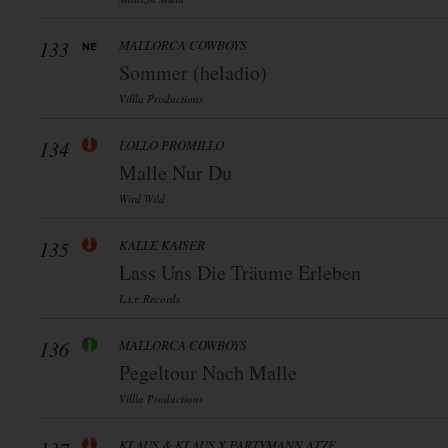
133
MALLORCA COWBOYS
Sommer (heladio)
Villla Productions
134
LOLLO PROMILLO
Malle Nur Du
Wird Wild
135
KALLE KAISER
Lass Uns Die Träume Erleben
L.t.r. Records
136
MALLORCA COWBOYS
Pegeltour Nach Malle
Villla Productions
KLAUS & KLAUS X PARTYMANN ATZE