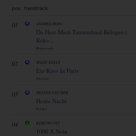
pos
trend
track
01
ANDREA BERG
Du Hast Mich Tausendmal Belogen (
Reko ...
Bergrecords
02
MAITE KELLY
Ein Kuss In Paris
Electrola
03
HELENE FISCHER
Heute Nacht
Polydor
04
KERSTIN OTT
1000 X Nein