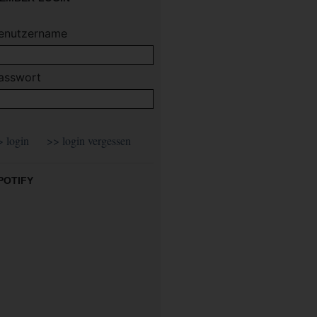
enutzername
asswort
POTIFY