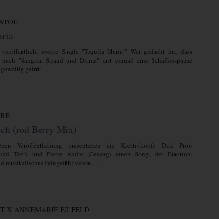
ATOE
aria
veröffentlicht zweite Single "Tequila Maria!" Wer gedacht hat, dass
nach "Sangria, Strand und Drama" erst einmal eine Schaffenspause
 gewaltig geirrt! ...
DRE
ich (rod Berry Mix)
uen Veröffentlichung präsentieren die Kreativköpfe Dirk Prior
und Text) und Pierre Andre (Gesang) einen Song, der Emotion,
d musikalisches Feingefühl verein ...
AT X ANNEMARIE EILFELD