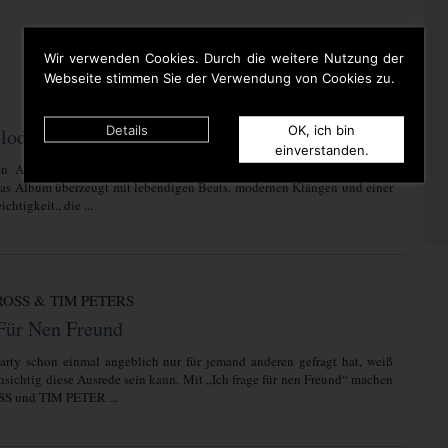
Wir verwenden Cookies. Durch die weitere Nutzung der
Webseite stimmen Sie der Verwendung von Cookies zu.
Details
OK, ich bin
lodie
einverstanden.
n Album Kessie ( Einfach ich) bringt Kessie frischen Wind in die
Das Album überzeugt mit lebendigen Beats, modernen Klängen und einer
chtigkeit., die ...
OSS & TIM PETERS
 Für Nen Freund
arty schon einmal angeblich nur für jemand anderen gefragt hat, weiß
hsichtig diese Ausrede sein kann. Mit „Ich frage für nen Freund“ machen
 und TIM PETER ...