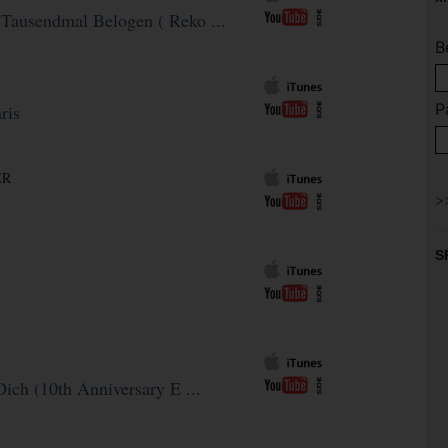
Tausendmal Belogen ( Reko ...
B
P
ris
ER
S
Dich (10th Anniversary E ...