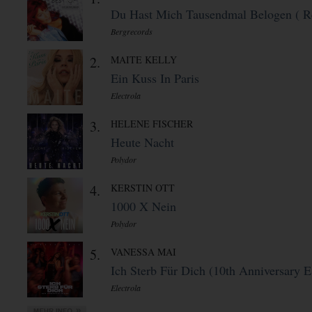
Du Hast Mich Tausendmal Belogen ( Re
Bergrecords
2.
MAITE KELLY
Ein Kuss In Paris
Electrola
3.
HELENE FISCHER
Heute Nacht
Polydor
4.
KERSTIN OTT
1000 X Nein
Polydor
5.
VANESSA MAI
Ich Sterb Für Dich (10th Anniversary E 
Electrola