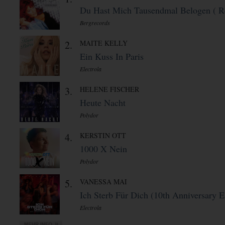
Du Hast Mich Tausendmal Belogen ( Re
Bergrecords
2.
MAITE KELLY
Ein Kuss In Paris
Electrola
3.
HELENE FISCHER
Heute Nacht
Polydor
4.
KERSTIN OTT
1000 X Nein
Polydor
5.
VANESSA MAI
Ich Sterb Für Dich (10th Anniversary E 
Electrola