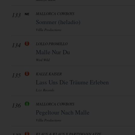
133
MALLORCA COWBOYS
Sommer (heladio)
Villla Productions
134
LOLLO PROMILLO
Malle Nur Du
Wird Wild
135
KALLE KAISER
Lass Uns Die Träume Erleben
L.t.r. Records
136
MALLORCA COWBOYS
Pegeltour Nach Malle
Villla Productions
KLAUS & KLAUS X PARTYMANN ATZE