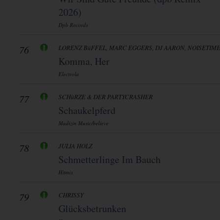
2026)
Dpb Records
76
LORENZ BüFFEL, MARC EGGERS, DJ AARON, NOISETIM
Komma, Her
Electrola
77
SCHüRZE & DER PARTYCRASHER
Schaukelpferd
Madizin Music/believe
78
JULIA HOLZ
Schmetterlinge Im Bauch
Hitmix
79
CHRISSY
Glücksbetrunken