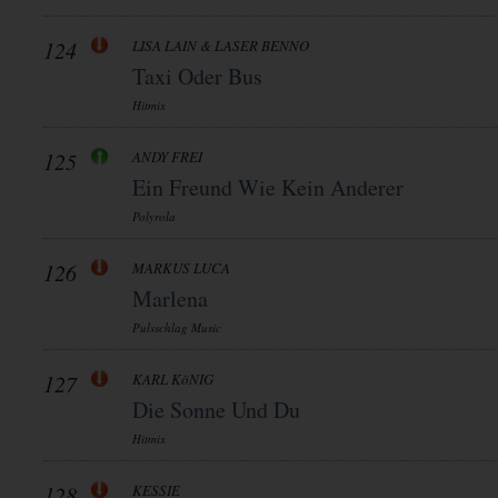
124
LISA LAIN & LASER BENNO
Taxi Oder Bus
Hitmix
125
ANDY FREI
Ein Freund Wie Kein Anderer
Polyrola
126
MARKUS LUCA
Marlena
Pulsschlag Music
127
KARL KöNIG
Die Sonne Und Du
Hitmix
128
KESSIE