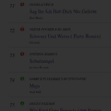
71
DANIELA URICH
Sag Ihr Ich Hab Dich Nie Geliebt
Enef Media
72
OLIVER POCHER & DJ ARON
Schwarz Und Weiss ( Party Remix)
Electrola
73
SPITZBUA MARKUS
Schutzengel
Lechner Records
74
GABBY X PLAYAMIKE X DJ SVENTASTIC
Maja
Wird Wild
75
DEEJAY PEZI BäR
Wir Sind Gute Freunde (dpb Remix