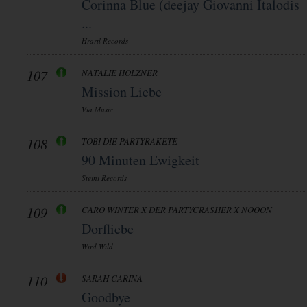
Corinna Blue (deejay Giovanni Italodis
...
Hrartl Records
107
NATALIE HOLZNER
Mission Liebe
Via Music
108
TOBI DIE PARTYRAKETE
90 Minuten Ewigkeit
Steini Records
109
CARO WINTER X DER PARTYCRASHER X NOOON
Dorfliebe
Wird Wild
110
SARAH CARINA
Goodbye