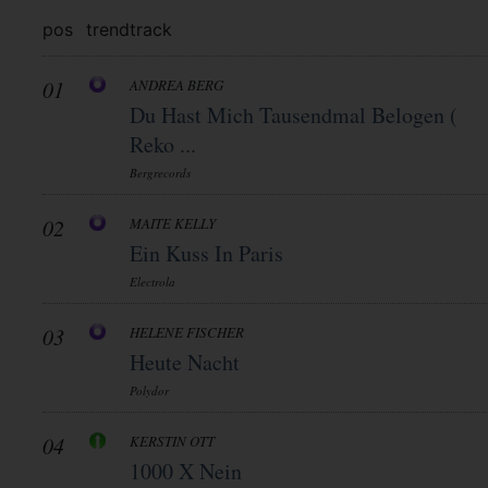
pos
trend
track
01
ANDREA BERG
Du Hast Mich Tausendmal Belogen (
Reko ...
Bergrecords
02
MAITE KELLY
Ein Kuss In Paris
Electrola
03
HELENE FISCHER
Heute Nacht
Polydor
04
KERSTIN OTT
1000 X Nein