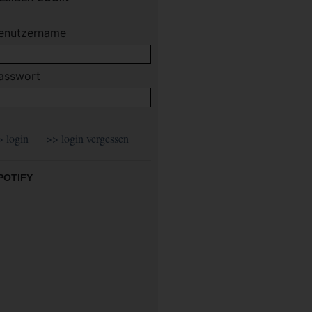
enutzername
asswort
POTIFY