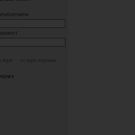
enutzername
asswort
POTIFY