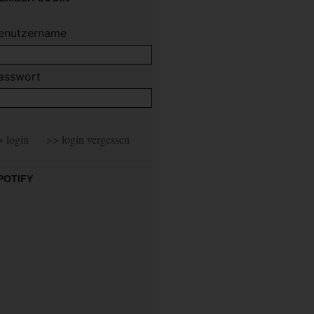
enutzername
asswort
POTIFY