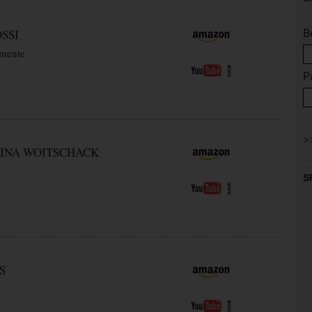
B
SSI
mente
P
INA WOITSCHACK
S
S