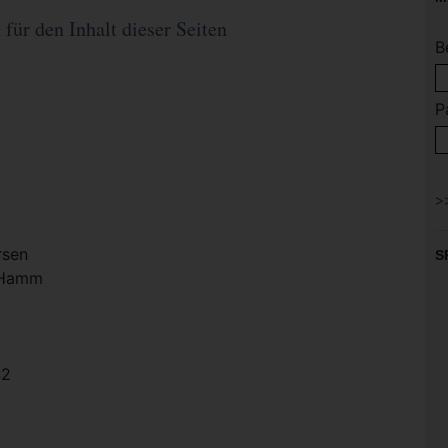
für den Inhalt dieser Seiten
B
P
rsen
S
t Hamm
42