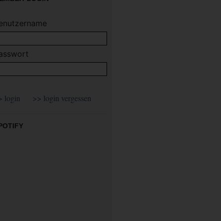
enutzername
asswort
POTIFY